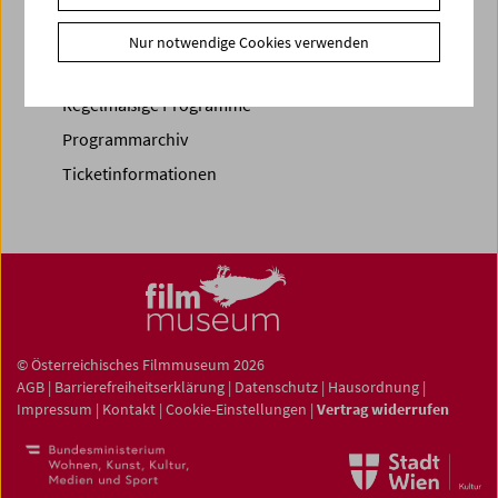
Spielplan
Nur notwendige Cookies verwenden
Vorschau Sept / Okt 2026
Regelmäßige Programme
Programmarchiv
Ticketinformationen
© Österreichisches Filmmuseum 2026
AGB
|
Barrierefreiheitserklärung
|
Datenschutz
|
Hausordnung
|
Impressum
|
Kontakt
|
Cookie-Einstellungen
|
Vertrag widerrufen