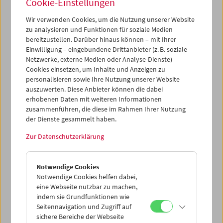
Cookie-Einstellungen
Wir verwenden Cookies, um die Nutzung unserer Website
zu analysieren und Funktionen für soziale Medien
bereitzustellen. Darüber hinaus können – mit Ihrer
Einwilligung – eingebundene Drittanbieter (z. B. soziale
Internationaler Holocaust-
Netzwerke, externe Medien oder Analyse-Dienste)
Gedenktag
Cookies einsetzen, um Inhalte und Anzeigen zu
personalisieren sowie Ihre Nutzung unserer Website
auszuwerten. Diese Anbieter können die dabei
erhobenen Daten mit weiteren Informationen
zusammenführen, die diese im Rahmen Ihrer Nutzung
28. Jänner 2024
der Dienste gesammelt haben.
Seit 2008 beschäftigen wir uns in Zusammenarbeit mit
Zur Datenschutzerklärung
dem Wiener Ludwig Boltzmann Institute for Digital History
und zahlreichen internationalen Partnerinstitutionen mit
der visuellen Geschichte des Holocaust. Im Zentrum steht
Notwendige Cookies
dabei die Frage, wie sich die Singularität des Völkermords
Notwendige Cookies helfen dabei,
an den europäischen Jüdinnen und Juden in filmische
eine Webseite nutzbar zu machen,
Bilder und Erzählungen fassen lässt.
indem sie Grundfunktionen wie
Seitennavigation und Zugriff auf
Anlässlich des Internationalen Tag des Gedenkens an die
sichere Bereiche der Webseite