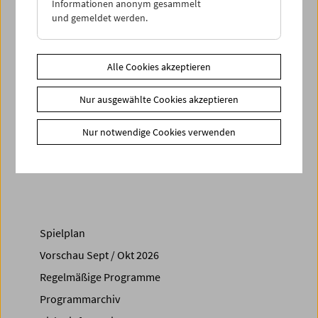
Informationen anonym gesammelt
Österreichischen Kurzfilmpreis für
Cause of Death
. (Daniel
und gemeldet werden.
Hadenius-Ebner)
In Kooperation mit Vienna Shorts und sixpackfilm
Alle Cookies akzeptieren
Link
Mitwirkende
Nur ausgewählte Cookies akzeptieren
Links
Vienna Shorts
|
sixpackfilm
Nur notwendige Cookies verwenden
Share on
Spielplan
Vorschau Sept / Okt 2026
Regelmäßige Programme
Programmarchiv