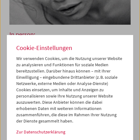
In person:
Jyoti Mistry
Cookie-Einstellungen
Wir verwenden Cookies, um die Nutzung unserer Website
zu analysieren und Funktionen für soziale Medien
30. Mai 2024
bereitzustellen. Darüber hinaus können – mit Ihrer
Einwilligung – eingebundene Drittanbieter (z. B. soziale
Kompromisslose Kühnheit. Mit diesen Worten beschrieb
Netzwerke, externe Medien oder Analyse-Dienste)
Jyoti Mistry vor einigen Jahren in einem Gespräch bei der
Cookies einsetzen, um Inhalte und Anzeigen zu
Berlinale den Vorteil der kurzen filmischen Form. Diese
personalisieren sowie Ihre Nutzung unserer Website
Zuschreibung könnte aber auch als grundsätzliche
auszuwerten. Diese Anbieter können die dabei
erhobenen Daten mit weiteren Informationen
Überschrift für die Arbeit der vielseitigen Künstlerin
zusammenführen, die diese im Rahmen Ihrer Nutzung
stehen, deren multidisziplinärer Ansatz und kritische
der Dienste gesammelt haben.
Auseinandersetzung mit gesellschaftlichen Themen sie zu
einer geschätzten Akteurin sowohl in der Filmwelt als
Zur Datenschutzerklärung
auch in der Wissenschaft gemacht haben.