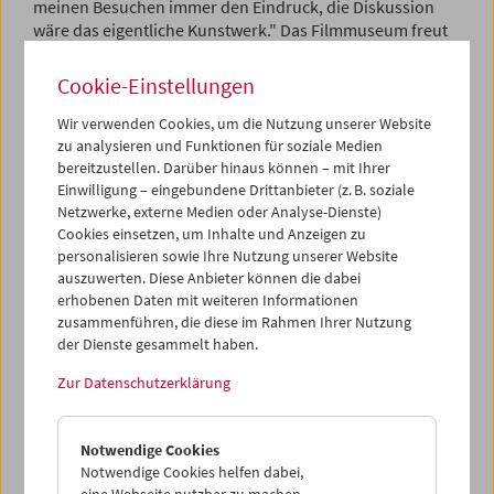
meinen Besuchen immer den Eindruck, die Diskussion
wäre das eigentliche Kunstwerk." Das Filmmuseum freut
sich – nachdem eine erste Einladung 2020 der Pandemie
zum Opfer fiel –, dass Festivalleiter Alexander Scholz mit
Cookie-Einstellungen
Teammitgliedern zu Gast sein wird, um ein Programm
vorzustellen, das rezente Duisburg-Premieren mit
Wir verwenden Cookies, um die Nutzung unserer Website
Klassikern und Wiederentdeckungen kombiniert, und zur
zu analysieren und Funktionen für soziale Medien
bereitzustellen. Darüber hinaus können – mit Ihrer
anschließenden Diskussion mit Regisseur*innen
Einwilligung – eingebundene Drittanbieter (z. B. soziale
einzuladen.
Netzwerke, externe Medien oder Analyse-Dienste)
Cookies einsetzen, um Inhalte und Anzeigen zu
Alexander Scholz: "Die Duisburger Filmwoche liest
personalisieren sowie Ihre Nutzung unserer Website
Dokumentarfilmgeschichte quer. Beim Gastspiel im
auszuwerten. Diese Anbieter können die dabei
Österreichischen Filmmuseum zeigt das Festival
erhobenen Daten mit weiteren Informationen
Menschen und Muster – und Bilder, die deren
zusammenführen, die diese im Rahmen Ihrer Nutzung
Deckungsgleichheit dementieren. Arrangiert zu drei
der Dienste gesammelt haben.
Paarungen neuerer und älterer Beiträge, schlagen sechs
Filme Schneisen durch die Festivalhistorie und lassen
Zur Datenschutzerklärung
zwischen den Bildern neue, verblüffende Lesarten
erkennen.
Notwendige Cookies
Zu sehen sind Blicke auf Arbeit, verkehrte Perspektiven,
Notwendige Cookies helfen dabei,
Ansichten von Geschichte: Frauen, die 1978 sogenannte