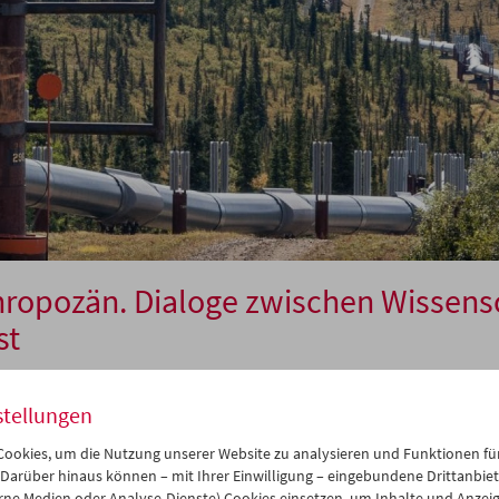
ropozän. Dialoge zwischen Wissens
st
stellungen
 13. Oktober 2024
ookies, um die Nutzung unserer Website zu analysieren und Funktionen für
Begriff des Anthropozän hat sich in Wissenschaft und Öffentlichkeit
 Darüber hinaus können – mit Ihrer Einwilligung – eingebundene Drittanbieter
sendwende ein kontroverser Diskurs entwickelt. Der Nobelpreistr
rne Medien oder Analyse-Dienste) Cookies einsetzen, um Inhalte und Anzei