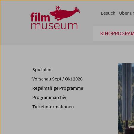
Accesskey [1]
Accesskey [4]
Accesskey [2]
Accesskey [3]
Zum Inhalt
Zum Hauptmenü
Zur Servicenavigation
Zum Suche
Besuch
Über u
KINOPROGRA
Spielplan
Vorschau Sept / Okt 2026
Regelmäßige Programme
Programmarchiv
Ticketinformationen