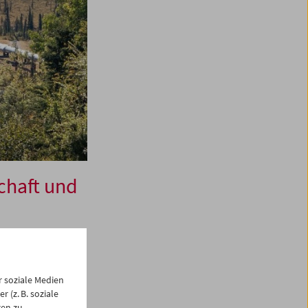
chaft und
 soziale Medien
 seit der
 (z. B. soziale
äger und
gen zu