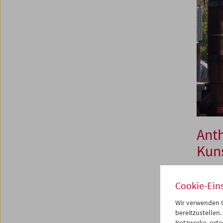
Anth
Kun
Cookie-Ein
10. bis
Wir verwenden C
Um den 
bereitzustellen.
Jahrtau
Netzwerke, exte