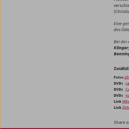
verschi
(Christ
Eine ge
des Öst
Bei der
Klinger
Bennin
Zusätzl
Fotos
20
DVDs
ca
DVDs
Ca
DVDs
na
Link
Mit
Link
Öst
Share o