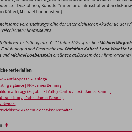
edenster Disziplinen, Künstler*innen und Filmschaffenden diskursiv
ian Köberl/Michael Loebenstein)
meinsame Veranstaltungsreihe der Österreichischen Akademie der Wi
erreichischen Filmmuseums
 Auftaktveranstaltung am 10. Oktober 2024 sprechen
Michael Wagrei
; Einführungen und Gespräche mit
Christian Köberl
,
Lena Violetta Le
g
und
Michael Loebenstein
ergänzen außerdem das Filmprogramm.
iche Materialien
24 - Anthropozän – Dialoge
sting a glance | RR - James Benning
lifornia Trilogy (Sogobi / El Valley Centro / Los) - James Benning
tural history | Ruhr - James Benning
wirkende
erreichische Akademie der Wissenschaften
n