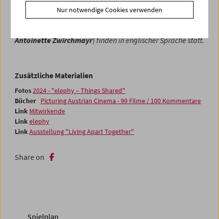
Alle Einführungen
und Filmgespräche (mit
Rebecca Jane
Nur notwendige Cookies verwenden
Arthur
,
Eva Giolo
,
Cosma Grosser
,
Viktoria Schmid
,
Tomash Schoiswohl
,
Christina Stuhlberger
und
Antoinette Zwirchmayr
)
finden in englischer Sprache statt.
Zusätzliche Materialien
Fotos
2024 - "elephy – Things Shared"
Bücher
Picturing Austrian Cinema - 99 Filme / 100 Kommentare
Link
Mitwirkende
Link
elephy
Link
Ausstellung "Living Apart Together"
Share on
Spielplan