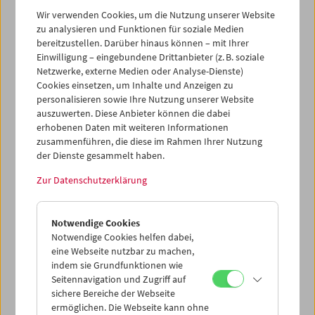
Filmen.
Wir verwenden Cookies, um die Nutzung unserer Website
zu analysieren und Funktionen für soziale Medien
Manche Arbeiten haben etwas Provisorisches an sich. Die
bereitzustellen. Darüber hinaus können – mit Ihrer
Technik surrt, als würde sie sich für den zukünftigen
Einwilligung – eingebundene Drittanbieter (z. B. soziale
Gebrauch aufwärmen. Eine weiße Leinwand ist zwischen
Netzwerke, externe Medien oder Analyse-Dienste)
kalifornischen Bäumen aufgespannt, vielleicht als
Cookies einsetzen, um Inhalte und Anzeigen zu
Vorschlag zur Imagination. Verschiedene
personalisieren sowie Ihre Nutzung unserer Website
Produktionsweisen (filmisch, fruchtbar, milchig) reimen
auszuwerten. Diese Anbieter können die dabei
sich (oder auch nicht) in einer taktilen Montage.
erhobenen Daten mit weiteren Informationen
Woanders schläft ein Körper überall dort, wo es
zusammenführen, die diese im Rahmen Ihrer Nutzung
der Dienste gesammelt haben.
zitroniges Licht gibt.
Zur Datenschutzerklärung
Einige Werke haben einen gedämpften Grauton, eine
Abstufung von Schneeweiß, geschmolzen und zu
Schlamm geworden. Diese Zwischenfarbe gehört hier zu
Notwendige Cookies
etwas Elementarem und dort zu etwas Mineralischem. (Es
Notwendige Cookies helfen dabei,
beginnt zu verknöchern.) Grau beschreibt auch die
eine Webseite nutzbar zu machen,
Straßen der Städte. Die Wolkenkratzer in New York
indem sie Grundfunktionen wie
werden zum Schauplatz von überraschendem
Seitennavigation und Zugriff auf
Rot/Grün/Blau. Hier in Wien werden vergleichbare
sichere Bereiche der Webseite
Hochhausstrukturen zerknittert und kritisiert.
ermöglichen. Die Webseite kann ohne