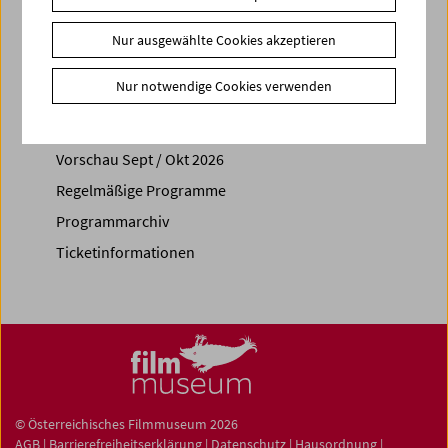
Share on
Nur ausgewählte Cookies akzeptieren
Nur notwendige Cookies verwenden
Spielplan
Vorschau Sept / Okt 2026
Regelmäßige Programme
Programmarchiv
Ticketinformationen
© Österreichisches Filmmuseum 2026
AGB
|
Barrierefreiheitserklärung
|
Datenschutz
|
Hausordnung
|