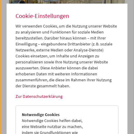
Cookie-Einstellungen
Wir verwenden Cookies, um die Nutzung unserer Website
Premiere:
zu analysieren und Funktionen für soziale Medien
bereitzustellen. Darüber hinaus können – mit Ihrer
Henry Fonda for President
Einwilligung – eingebundene Drittanbieter (z. B. soziale
Netzwerke, externe Medien oder Analyse-Dienste)
Cookies einsetzen, um Inhalte und Anzeigen zu
personalisieren sowie Ihre Nutzung unserer Website
6. Dezember 2024
auszuwerten. Diese Anbieter können die dabei
erhobenen Daten mit weiteren Informationen
Nach der Weltpremiere auf der Berlinale und der
zusammenführen, die diese im Rahmen Ihrer Nutzung
Österreich-Premiere auf der Viennale freuen wir uns, die
der Dienste gesammelt haben.
Filmmuseums-Premiere des Regiedebüts von Alexander
Zur Datenschutzerklärung
Horwath zu präsentieren. Ein Kunstwerk nicht fürs
Museum, sondern aus dem Geiste des Museums: die USA,
betrachtet durch das Brennglas der Erfahrungen eines
Notwendige Cookies
Filmschauspielers. In Horwaths mitreißendem Essayfilm
Notwendige Cookies helfen dabei,
verschmelzen Henry Fonda und seine Rollen zu einer
eine Webseite nutzbar zu machen,
einzigen konfliktgeladenen Figur, zu einem Scharnier
indem sie Grundfunktionen wie