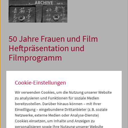
50 Jahre Frauen und Film
Heftpräsentation und
Filmprogramm
11. Dezember 2024
Cookie-Einstellungen
Die Zeitschrift
Frauen und Film
wurde 1974 gegründet, als
Wir verwenden Cookies, um die Nutzung unserer Website
mit der neuen Frauenbewegung ein verändertes
zu analysieren und Funktionen für soziale Medien
Verhältnis zu Filmpraxis, -kritik, und -politik einherging
bereitzustellen. Darüber hinaus können – mit Ihrer
und sich somit der Blick auf die Massenmedien schärfte.
Einwilligung – eingebundene Drittanbieter (z. B. soziale
"der sexismus zeigt sich am augenfälligsten und
Netzwerke, externe Medien oder Analyse-Dienste)
beweisbarsten am ergebnis: der abwesenheit der frauen
Cookies einsetzen, um Inhalte und Anzeigen zu
aus dem beruf", schrieb Helke Sander, Gründerin der
personalisieren sowie Ihre Nutzung unserer Website