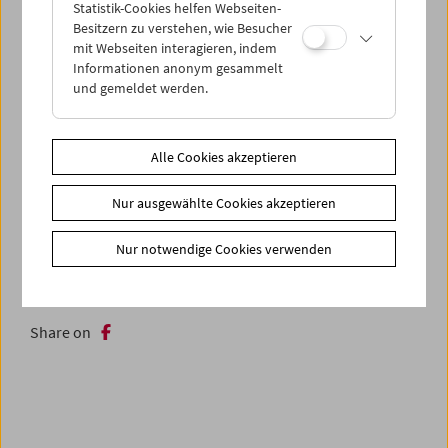
Statistik-Cookies helfen Webseiten-
die Monster kommen: Die Meeresungeheuer dieser Schau
Besitzern zu verstehen, wie Besucher
sind Rache-, Knuddel-, Kriegs- und Kapitalismusmonster.
mit Webseiten interagieren, indem
Wer noch niemals ein Untier geliebt hat, werfe den ersten
Informationen anonym gesammelt
Stein! (Tom Waibel)
und gemeldet werden.
Die Meeresungeheuer-Filmschau findet zum sechzigsten
Geburtstag unseres Hausmonsters Zyphius statt. Mehr zur
Alle Cookies akzeptieren
Geschichte dieses Untiers finden Sie
hier
(PDF).
Nur ausgewählte Cookies akzeptieren
Link
Mitwirkende
Link
Zyphius
Nur notwendige Cookies verwenden
Link
Filmsammlung
Regelmäßiges Programm
Collection on Screen
Share on