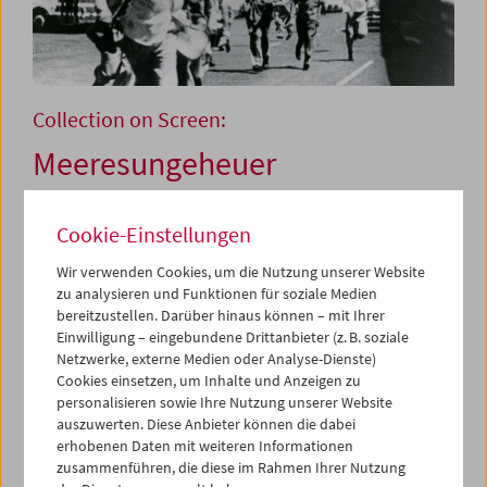
Collection on Screen:
Meeresungeheuer
Cookie-Einstellungen
13. bis 15. Dezember 2024
Wir verwenden Cookies, um die Nutzung unserer Website
"Mag uns die sichtbare Welt zuweilen anmuten wie aus
zu analysieren und Funktionen für soziale Medien
Liebe gebildet; der Stoff des Unsichtbaren ist die Angst."
bereitzustellen. Darüber hinaus können – mit Ihrer
Was Herman Melville in seinem unvergleichlichen
Einwilligung – eingebundene Drittanbieter (z. B. soziale
Meeresungeheuer-Klassiker
Moby Dick
über den weißen
Netzwerke, externe Medien oder Analyse-Dienste)
Wal festhält, gilt auch fürs Kino: Zu den Kräften, die auf
Cookies einsetzen, um Inhalte und Anzeigen zu
dem Stoff der Leinwand wirksam werden, müssen wir zur
personalisieren sowie Ihre Nutzung unserer Website
Blicklust auch die Angstlust hinzuzählen, die Lust sich zu
auszuwerten. Diese Anbieter können die dabei
erhobenen Daten mit weiteren Informationen
gruseln und sich der Illusion von Gefahr hinzugeben. Es
zusammenführen, die diese im Rahmen Ihrer Nutzung
versteht sich wie von selbst, warum sich Monster so gerne