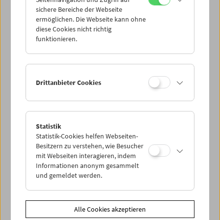
Massenvernichtung? Anhand von fünf
sichere Bereiche der Webseite
außergewöhnlichen Filmen wird diese Frage von Februar
ermöglichen. Die Webseite kann ohne
bis Juni 2025 exemplarisch untersucht, in ihrer
diese Cookies nicht richtig
gesellschaftlichen wie individuellen Dimension. Zur
funktionieren.
Eröffnung der Reihe läuft ein vernachlässigtes
Meisterwerk des Holocaust-Kinos:
L'heure de la vérité (Die
Stunde der Wahrheit)
von Henri Calef (1965). (Christoph
Huber)
Drittanbieter Cookies
In Kooperation mit der KZ-Gedenkstätte Mauthausen
Freier Eintritt
Statistik
Statistik-Cookies helfen Webseiten-
Zusätzliche Materialien
Besitzern zu verstehen, wie Besucher
mit Webseiten interagieren, indem
Fotos
2025 - Befreiung! Neuanfang?
Informationen anonym gesammelt
Link
Mitwirkende
und gemeldet werden.
Link
KZ-Gedenkstätte Mauthausen
Share on
Alle Cookies akzeptieren