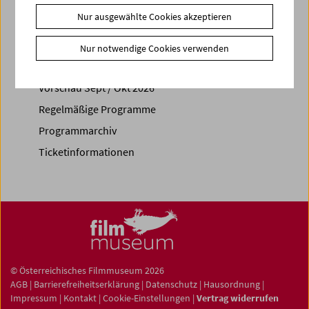
Nur ausgewählte Cookies akzeptieren
Nur notwendige Cookies verwenden
Spielplan
Vorschau Sept / Okt 2026
Regelmäßige Programme
Programmarchiv
Ticketinformationen
© Österreichisches Filmmuseum 2026
AGB
|
Barrierefreiheitserklärung
|
Datenschutz
|
Hausordnung
|
Impressum
|
Kontakt
|
Cookie-Einstellungen
|
Vertrag widerrufen