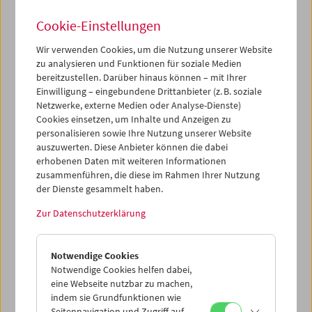
Cookie-Einstellungen
Wir verwenden Cookies, um die Nutzung unserer Website
zu analysieren und Funktionen für soziale Medien
Befreiung! Neuanfang?
bereitzustellen. Darüber hinaus können – mit Ihrer
Einwilligung – eingebundene Drittanbieter (z. B. soziale
Leben nach dem
Netzwerke, externe Medien oder Analyse-Dienste)
Cookies einsetzen, um Inhalte und Anzeigen zu
Konzentrationslager
personalisieren sowie Ihre Nutzung unserer Website
auszuwerten. Diese Anbieter können die dabei
erhobenen Daten mit weiteren Informationen
zusammenführen, die diese im Rahmen Ihrer Nutzung
16. Februar 2025
der Dienste gesammelt haben.
Die Befreiung der Konzentrationslager durch die
Zur Datenschutzerklärung
Alliierten 1944/45 markiert einen Schlüsselmoment in der
Geschichte des 20. Jahrhunderts. 80 Jahre danach
widmen sich die KZ-Gedenkstätte Mauthausen und das
Notwendige Cookies
Österreichische Filmmuseum in einer gemeinsamen
Notwendige Cookies helfen dabei,
Filmreihe bei freiem Eintritt mit Einführungen diesem
eine Webseite nutzbar zu machen,
historischen Ereignis und seinen Nachwirkungen. Was
indem sie Grundfunktionen wie
bedeutete der Neuanfang nach dem Grauen der
Seitennavigation und Zugriff auf