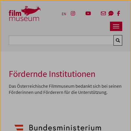
Accesskey [1]
Accesskey [4]
Accesskey [2]
Accesskey [3]
Zum Inhalt
Zum Hauptmenü
Zur Servicenavigation
Zum Suche
EN
Navbar 
Suche
Fördernde Institutionen
Das Österreichische Filmmuseum bedankt sich bei seinen
Förderinnen und Förderern für die Unterstützung.