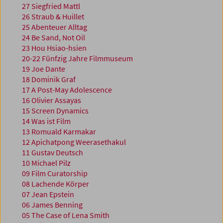
27 Siegfried Mattl
26 Straub & Huillet
25 Abenteuer Alltag
24 Be Sand, Not Oil
23 Hou Hsiao-hsien
20-22 Fünfzig Jahre Filmmuseum
19 Joe Dante
18 Dominik Graf
17 A Post-May Adolescence
16 Olivier Assayas
15 Screen Dynamics
14 Was ist Film
13 Romuald Karmakar
12 Apichatpong Weerasethakul
11 Gustav Deutsch
10 Michael Pilz
09 Film Curatorship
08 Lachende Körper
07 Jean Epstein
06 James Benning
05 The Case of Lena Smith