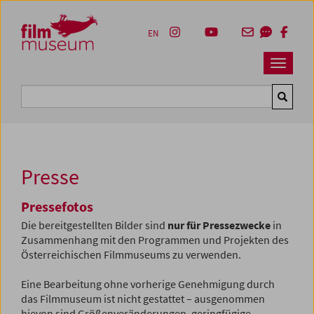
Accesskey [1]
Accesskey [4]
Accesskey [2]
Accesskey [3]
Zum Inhalt
Zum Hauptmenü
Zur Servicenavigation
Zum Suche
EN
Navbar 
Suche
Presse
Pressefotos
Die bereitgestellten Bilder sind
nur für Pressezwecke
in
Zusammenhang mit den Programmen und Projekten des
Österreichischen Filmmuseums zu verwenden.
Eine Bearbeitung ohne vorherige Genehmigung durch
das Filmmuseum ist nicht gestattet – ausgenommen
hievon sind Größenveränderungen, geringfügige