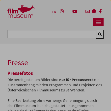
Accesskey [1]
Accesskey [4]
Accesskey [2]
Accesskey [3]
Zum Inhalt
Zum Hauptmenü
Zur Servicenavigation
Zum Suche
EN
Navbar 
Suche
Presse
Pressefotos
Die bereitgestellten Bilder sind
nur für Pressezwecke
in
Zusammenhang mit den Programmen und Projekten des
Österreichischen Filmmuseums zu verwenden.
Eine Bearbeitung ohne vorherige Genehmigung durch
das Filmmuseum ist nicht gestattet – ausgenommen
hievon sind Größenveränderungen, geringfügige