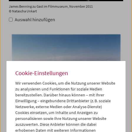
James Benning zu Gast im Filmmuseum, November 2011
© Natascha Unkart
Auswahl hinzufügen
Cookie-Einstellungen
Wir verwenden Cookies, um die Nutzung unserer Website
zu analysieren und Funktionen für soziale Medien
bereitzustellen. Darüber hinaus können – mit Ihrer
Einwilligung – eingebundene Drittanbieter (z. B. soziale
Netzwerke, externe Medien oder Analyse-Dienste)
Cookies einsetzen, um Inhalte und Anzeigen zu
casting a glance
personalisieren sowie Ihre Nutzung unserer Website
2007, James Benning
auszuwerten. Diese Anbieter können die dabei
Auswahl hinzufügen
erhobenen Daten mit weiteren Informationen