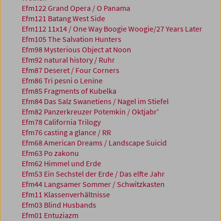
Efm122 Grand Opera / O Panama
Efm121 Batang West Side
Efm112 11x14 / One Way Boogie Woogie/27 Years Later
Efm105 The Salvation Hunters
Efm98 Mysterious Object at Noon
Efm92 natural history / Ruhr
Efm87 Deseret / Four Corners
Efm86 Tri pesni o Lenine
Efm85 Fragments of Kubelka
Efm84 Das Salz Swanetiens / Nagel im Stiefel
Efm82 Panzerkreuzer Potemkin / Oktjabr'
Efm78 California Trilogy
Efm76 casting a glance / RR
Efm68 American Dreams / Landscape Suicid
Efm63 Po zakonu
Efm62 Himmel und Erde
Efm53 Ein Sechstel der Erde / Das elfte Jahr
Efm44 Langsamer Sommer / Schwitzkasten
Efm11 Klassenverhältnisse
Efm03 Blind Husbands
Efm01 Entuziazm