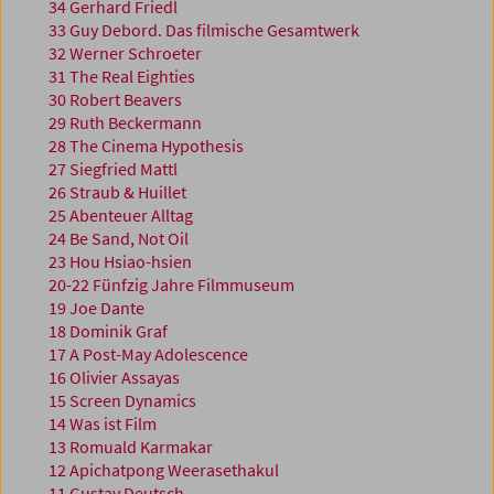
34 Gerhard Friedl
33 Guy Debord. Das filmische Gesamtwerk
32 Werner Schroeter
31 The Real Eighties
30 Robert Beavers
29 Ruth Beckermann
28 The Cinema Hypothesis
27 Siegfried Mattl
26 Straub & Huillet
25 Abenteuer Alltag
24 Be Sand, Not Oil
23 Hou Hsiao-hsien
20-22 Fünfzig Jahre Filmmuseum
19 Joe Dante
18 Dominik Graf
17 A Post-May Adolescence
16 Olivier Assayas
15 Screen Dynamics
14 Was ist Film
13 Romuald Karmakar
12 Apichatpong Weerasethakul
11 Gustav Deutsch