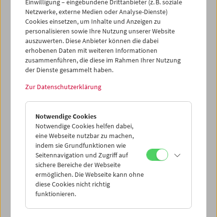
Einwilligung – eingebundene Drittanbieter (z. B. soziale
Netzwerke, externe Medien oder Analyse-Dienste)
Cookies einsetzen, um Inhalte und Anzeigen zu
personalisieren sowie Ihre Nutzung unserer Website
auszuwerten. Diese Anbieter können die dabei
erhobenen Daten mit weiteren Informationen
zusammenführen, die diese im Rahmen Ihrer Nutzung
der Dienste gesammelt haben.
Women/Artist/Filmmakers, Inc. (von links hinten nach rechts unten: Susan
Brockman, Martha Edelheit, Nancy Kendall, Doris Chase, Silvianna
Zur Datenschutzerklärung
Goldsmith, Maria Lassnig, Carolee Schneemann, Rosalind Schneider), 1976
© Bob Parent
Foto: Archiv Maria Lassnig Stiftung
Notwendige Cookies
Auswahl hinzufügen
Notwendige Cookies helfen dabei,
eine Webseite nutzbar zu machen,
indem sie Grundfunktionen wie
Seitennavigation und Zugriff auf
sichere Bereiche der Webseite
ermöglichen. Die Webseite kann ohne
diese Cookies nicht richtig
funktionieren.