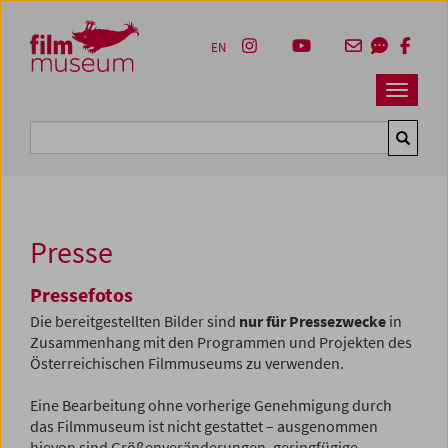
Accesskey [1]
Accesskey [4]
Accesskey [2]
Accesskey [3]
Zum Inhalt
Zum Hauptmenü
Zur Servicenavigation
Zum Suche
EN
Navbar 
Suche
Presse
Pressefotos
Die bereitgestellten Bilder sind
nur für Pressezwecke
in
Zusammenhang mit den Programmen und Projekten des
Österreichischen Filmmuseums zu verwenden.
Eine Bearbeitung ohne vorherige Genehmigung durch
das Filmmuseum ist nicht gestattet – ausgenommen
hievon sind Größenveränderungen, geringfügige