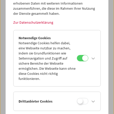
Datenschutzeinstellungen nicht angezeigt werden.
erhobenen Daten mit weiteren Informationen
zusammenführen, die diese im Rahmen Ihrer Nutzung
Cookie-Einstellungen
der Dienste gesammelt haben.
Zur Datenschutzerklärung
Djebel Grouz, Figuig, Marokko. Hundert Steine,
gesammelt und zu einem Haufen geschlichtet, wurden
Notwendige Cookies
einer nach dem anderen eine gerade Strecke von hundert
Notwendige Cookies helfen dabei,
Schritten weit getragen, und am Endpunkt der Strecke zu
eine Webseite nutzbar zu machen,
einem neuen Haufen geschlichtet. Ein Weg entsteht im
indem sie Grundfunktionen wie
Gehen. (Text: Gustav Deutsch) Der Film zeigt den Künstler
Seitennavigation und Zugriff auf
in behutsamer Interaktion mit der Landschaft. In der
sichere Bereiche der Webseite
Tradition der Land Art erforscht Gustav Deutsch die
ermöglichen. Die Webseite kann ohne
Wüste um die Oase Figuig künstlerisch. Die Arbeit steht im
diese Cookies nicht richtig
Kontext des Werkzyklus "Die Kunst der Reise". (Text:
funktionieren.
Hanna Schimek/Anna Högner)
<< Zurück zur Übersicht Kulturerbe digital
Drittanbieter Cookies
Share on