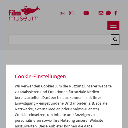
Accesskey [1]
Accesskey [4]
Accesskey [2]
Accesskey [3]
Zum Inhalt
Zum Hauptmenü
Zur Servicenavigation
Zum Suche
EN
Navbar 
Suche
Kulturerbe digital
Cookie-Einstellungen
100 Steine/ 100 Schritte
Wir verwenden Cookies, um die Nutzung unserer Website
zu analysieren und Funktionen für soziale Medien
1988, Super 8, Farbe,
12 min
bereitzustellen. Darüber hinaus können – mit Ihrer
Regie:
Gustav Deutsch, Hanna Schimek
Einwilligung – eingebundene Drittanbieter (z. B. soziale
Sammlung:
Österreichisches Filmmuseum
Netzwerke, externe Medien oder Analyse-Dienste)
Cookies einsetzen, um Inhalte und Anzeigen zu
personalisieren sowie Ihre Nutzung unserer Website
Dieser Inhalt von 'vimeo' kann aufgrund Ihrer
auszuwerten. Diese Anbieter können die dabei