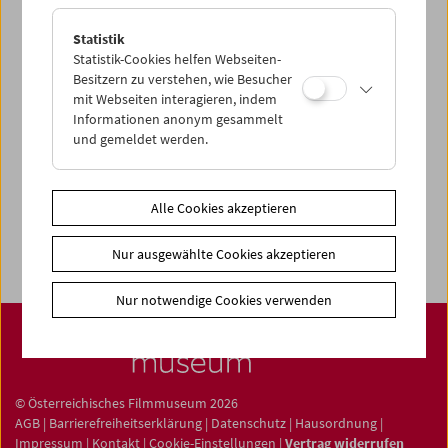
Statistik
Statistik-Cookies helfen Webseiten-
Besitzern zu verstehen, wie Besucher
mit Webseiten interagieren, indem
Filmsammlung
Informationen anonym gesammelt
Film ONLINE
und gemeldet werden.
Filmbezogene Sammlung
Sammlungen ONLINE
Alle Cookies akzeptieren
Filmmuseum LAB
Nur ausgewählte Cookies akzeptieren
Nur notwendige Cookies verwenden
© Österreichisches Filmmuseum 2026
AGB
|
Barrierefreiheitserklärung
|
Datenschutz
|
Hausordnung
|
Impressum
|
Kontakt
|
Cookie-Einstellungen
|
Vertrag widerrufen