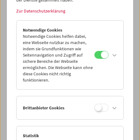
der Dienste gesammelt haben.
Datenschutzeinstellungen nicht angezeigt werden.
Zur Datenschutzerklärung
Cookie-Einstellungen
Notwendige Cookies
Found Footage, Wiederholung der immer gleichen
Notwendige Cookies helfen dabei,
Szenen mit zwei jungen Frauen bei der Vorführung von
eine Webseite nutzbar zu machen,
Bademode unter einer Dusche. Die Wiederholung ist ein
indem sie Grundfunktionen wie
wiederkehrendes Motiv in den filmischen und
Seitennavigation und Zugriff auf
künstlerischen Arbeiten von Gustav Deutsch. (Text: Hanna
sichere Bereiche der Webseite
Schimek/Anna Högner)
ermöglichen. Die Webseite kann ohne
diese Cookies nicht richtig
funktionieren.
<< Zurück zur Übersicht Kulturerbe digital
Share on
Drittanbieter Cookies
Statistik