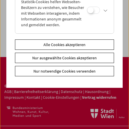
Filmsammlung
Statistik-Cookies helfen Webseiten-
Besitzern zu verstehen, wie Besucher
Film ONLINE
mit Webseiten interagieren, indem
Filmbezogene Sammlung
Informationen anonym gesammelt
und gemeldet werden.
Sammlungen ONLINE
Filmmuseum LAB
Alle Cookies akzeptieren
Nur ausgewählte Cookies akzeptieren
Nur notwendige Cookies verwenden
© Österreichisches Filmmuseum 2026
AGB
|
Barrierefreiheitserklärung
|
Datenschutz
|
Hausordnung
|
Impressum
|
Kontakt
|
Cookie-Einstellungen
|
Vertrag widerrufen