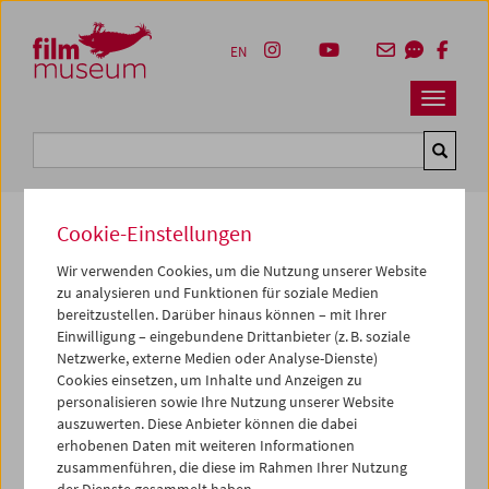
Accesskey [1]
Accesskey [4]
Accesskey [2]
Accesskey [3]
Zum Inhalt
Zum Hauptmenü
Zur Servicenavigation
Zum Suche
EN
Navbar 
Suche
Cookie-Einstellungen
Wir verwenden Cookies, um die Nutzung unserer Website
Kulturerbe digital
zu analysieren und Funktionen für soziale Medien
Bademode 1980/ die erste
bereitzustellen. Darüber hinaus können – mit Ihrer
Einwilligung – eingebundene Drittanbieter (z. B. soziale
1980, 16mm, Farbe,
2 min
Netzwerke, externe Medien oder Analyse-Dienste)
Cookies einsetzen, um Inhalte und Anzeigen zu
Regie:
Gustav Deutsch
personalisieren sowie Ihre Nutzung unserer Website
Sammlung:
Österreichisches Filmmuseum
auszuwerten. Diese Anbieter können die dabei
erhobenen Daten mit weiteren Informationen
zusammenführen, die diese im Rahmen Ihrer Nutzung
Dieser Inhalt von 'vimeo' kann aufgrund Ihrer