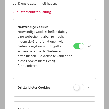
der Dienste gesammelt haben.
Dieser Inhalt von 'vimeo' kann aufgrund Ihrer
Zur Datenschutzerklärung
Datenschutzeinstellungen nicht angezeigt werden.
Cookie-Einstellungen
Notwendige Cookies
Notwendige Cookies helfen dabei,
eine Webseite nutzbar zu machen,
Adria
ist eine künstlerische Analyse des Mediums Film, in
indem sie Grundfunktionen wie
seiner Bedeutung als "Schule des Sehens". Das Subjekt
Seitennavigation und Zugriff auf
dieser Analyse ist das österreichische Hobby-, und
sichere Bereiche der Webseite
Amateurfilmschaffen in seinen Anfängen, eingeschränkt
ermöglichen. Die Webseite kann ohne
auf Urlaubsfilme von der Adria. (Text: Gustav Deutsch)
diese Cookies nicht richtig
funktionieren.
<< Zurück zur Übersicht Kulturerbe digital
Share on
Drittanbieter Cookies
Statistik