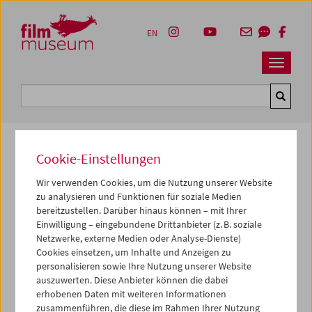
Accesskey [1]
Accesskey [4]
Accesskey [2]
Accesskey [3]
Zum Inhalt
Zum Hauptmenü
Zur Servicenavigation
Zum Suche
EN
Navbar 
Suche
Cookie-Einstellungen
Kulturerbe digital
Wir verwenden Cookies, um die Nutzung unserer Website
zu analysieren und Funktionen für soziale Medien
Adria - Urlaubsfilme 1954-1968 (Film -
bereitzustellen. Darüber hinaus können – mit Ihrer
Schule des Sehens I)
Einwilligung – eingebundene Drittanbieter (z. B. soziale
Netzwerke, externe Medien oder Analyse-Dienste)
1990, 16mm, SW/Farbe,
38 min
Cookies einsetzen, um Inhalte und Anzeigen zu
personalisieren sowie Ihre Nutzung unserer Website
Regie:
Gustav Deutsch
auszuwerten. Diese Anbieter können die dabei
Sammlung:
Österreichisches Filmmuseum
erhobenen Daten mit weiteren Informationen
Verleih:
Sixpackfilm
zusammenführen, die diese im Rahmen Ihrer Nutzung