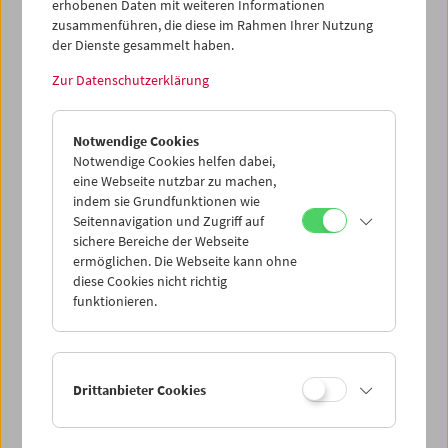
erhobenen Daten mit weiteren Informationen
Datenschutzeinstellungen nicht angezeigt werden.
zusammenführen, die diese im Rahmen Ihrer Nutzung
der Dienste gesammelt haben.
Cookie-Einstellungen
Zur Datenschutzerklärung
"Ein Dromedar kniet im Wüstensand. Eine Dame im
Sommerkleid, mit Sonnenbrille und Strohhut, sitzt
Notwendige Cookies
unsicher im Sattel. Ein Araber zieht langsam das Tier
Notwendige Cookies helfen dabei,
hoch, die nackten Beine der Frau suchen baumelnd Halt.
eine Webseite nutzbar zu machen,
Kurz nur steht das Tier, da hebt der Araber einen Fuß."
indem sie Grundfunktionen wie
(Gustav Deutsch) Der 8mm-Loop basiert auf Found
Seitennavigation und Zugriff auf
Footage. Ausschnitte aus diesem Material sind ebenfalls
sichere Bereiche der Webseite
die Basis für eine gleichnamige Videoarbeit, sowie für den
ermöglichen. Die Webseite kann ohne
Film
Kamelführer
und das "Taschenkino". (Text: Hanna
diese Cookies nicht richtig
funktionieren.
Schimek/Anna Högner)
<< Zurück zur Übersicht Kulturerbe digital
Drittanbieter Cookies
Share on