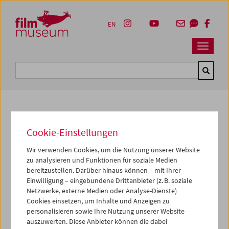
Accesskey [1]
Accesskey [4]
Accesskey [2]
Accesskey [3]
Zum Inhalt
Zum Hauptmenü
Zur Servicenavigation
Zum Suche
EN
Navbar 
Suche
Kulturerbe digital
Cookie-Einstellungen
Die Dame / Das Dromedar / Der
Wir verwenden Cookies, um die Nutzung unserer Website
Araber
zu analysieren und Funktionen für soziale Medien
bereitzustellen. Darüber hinaus können – mit Ihrer
Einwilligung – eingebundene Drittanbieter (z. B. soziale
1986, Super 8, SW,
1 min
Netzwerke, externe Medien oder Analyse-Dienste)
Sammlung:
Österreichisches Filmmuseum
Cookies einsetzen, um Inhalte und Anzeigen zu
personalisieren sowie Ihre Nutzung unserer Website
auszuwerten. Diese Anbieter können die dabei
Dieser Inhalt von 'vimeo' kann aufgrund Ihrer