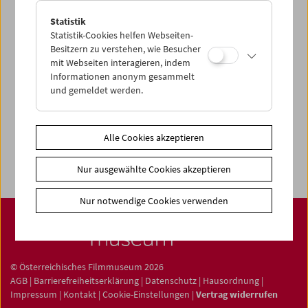
Statistik
Statistik-Cookies helfen Webseiten-
Besitzern zu verstehen, wie Besucher
Filmsammlung
mit Webseiten interagieren, indem
Informationen anonym gesammelt
Film ONLINE
und gemeldet werden.
Filmbezogene Sammlung
Sammlungen ONLINE
Alle Cookies akzeptieren
Filmmuseum LAB
Nur ausgewählte Cookies akzeptieren
Nur notwendige Cookies verwenden
© Österreichisches Filmmuseum 2026
AGB
|
Barrierefreiheitserklärung
|
Datenschutz
|
Hausordnung
|
Impressum
|
Kontakt
|
Cookie-Einstellungen
|
Vertrag widerrufen