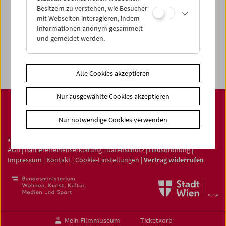
Film ONLINE
Besitzern zu verstehen, wie Besucher
mit Webseiten interagieren, indem
Filmbezogene Sammlung
Informationen anonym gesammelt
Sammlungen ONLINE
und gemeldet werden.
Filmmuseum LAB
Alle Cookies akzeptieren
Nur ausgewählte Cookies akzeptieren
Nur notwendige Cookies verwenden
© Österreichisches Filmmuseum 2026
AGB
|
Barrierefreiheitserklärung
|
Datenschutz
|
Hausordnung
|
Impressum
|
Kontakt
|
Cookie-Einstellungen
|
Vertrag widerrufen
Mein Filmmuseum
Ticketkorb