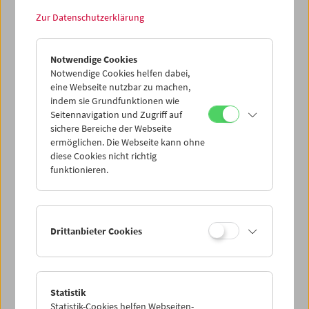
Datenschutzeinstellungen nicht angezeigt werden.
Zur Datenschutzerklärung
Cookie-Einstellungen
Notwendige Cookies
Notwendige Cookies helfen dabei,
Found Footage-Aufnahmen des kommunistischen
eine Webseite nutzbar zu machen,
Moskau. Das Material entfaltet durch Schäden und
indem sie Grundfunktionen wie
Doppelbelichtungen eine eigenartige Ästhetik, die an
Seitennavigation und Zugriff auf
Gemälde von Lionel Feininger erinnert. (Text: Hanna
sichere Bereiche der Webseite
Schimek/Anna Högner)
ermöglichen. Die Webseite kann ohne
diese Cookies nicht richtig
funktionieren.
<< Zurück zur Übersicht Kulturerbe digital
Share on
Drittanbieter Cookies
Statistik
Filmsammlung
Statistik-Cookies helfen Webseiten-