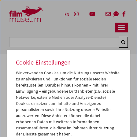
Accesskey [1]
Accesskey [4]
Accesskey [2]
Accesskey [3]
Zum Inhalt
Zum Hauptmenü
Zur Servicenavigation
Zum Suche
EN
Navbar 
Suche
Cookie-Einstellungen
Wir verwenden Cookies, um die Nutzung unserer Website
Kulturerbe digital
zu analysieren und Funktionen für soziale Medien
bereitzustellen. Darüber hinaus können – mit Ihrer
Feininger in Moskau
Einwilligung – eingebundene Drittanbieter (z. B. soziale
Netzwerke, externe Medien oder Analyse-Dienste)
1991, Super 8, Farbe,
1 min
Cookies einsetzen, um Inhalte und Anzeigen zu
personalisieren sowie Ihre Nutzung unserer Website
Regie:
Gustav Deutsch
auszuwerten. Diese Anbieter können die dabei
Sammlung:
Österreichisches Filmmuseum
erhobenen Daten mit weiteren Informationen
zusammenführen, die diese im Rahmen Ihrer Nutzung
Dieser Inhalt von 'vimeo' kann aufgrund Ihrer
der Dienste gesammelt haben.