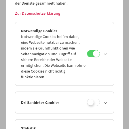
Dieser Inhalt von 'vimeo' kann aufgrund Ihrer
der Dienste gesammelt haben.
Datenschutzeinstellungen nicht angezeigt werden.
Zur Datenschutzerklärung
Cookie-Einstellungen
Notwendige Cookies
Notwendige Cookies helfen dabei,
Gustav Deutsch filmt die Topfpflanzen in seinem
eine Webseite nutzbar zu machen,
Küchenfenster. Die Kameraführung gleicht der einer
indem sie Grundfunktionen wie
Amateurfilmerin oder eines Amateurfilmers. Die Kamera
Seitennavigation und Zugriff auf
übernimmt die Rolle des Auges und folgt den
sichere Bereiche der Webseite
Verästelungen der Pflanzen entlang der Wuchsrichtung.
ermöglichen. Die Webseite kann ohne
(Text: Hanna Schimek/Anna Högner)
diese Cookies nicht richtig
funktionieren.
<< Zurück zur Übersicht Kulturerbe digital
Share on
Drittanbieter Cookies
Statistik