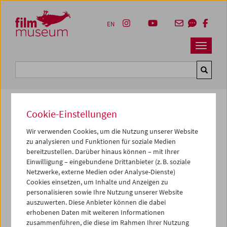
Accesskey [1]
Accesskey [4]
Accesskey [2]
Accesskey [3]
Zum Inhalt
Zum Hauptmenü
Zur Servicenavigation
Zum Suche
EN
Navbar 
Suche
Cookie-Einstellungen
Kulturerbe digital
Wir verwenden Cookies, um die Nutzung unserer Website
zu analysieren und Funktionen für soziale Medien
Fensterdschungel 1
bereitzustellen. Darüber hinaus können – mit Ihrer
Einwilligung – eingebundene Drittanbieter (z. B. soziale
1994, Super 8, Farbe,
4 min
Netzwerke, externe Medien oder Analyse-Dienste)
Regie:
Gustav Deutsch
Cookies einsetzen, um Inhalte und Anzeigen zu
personalisieren sowie Ihre Nutzung unserer Website
Kamera:
Gustav Deutsch
auszuwerten. Diese Anbieter können die dabei
Sammlung:
Österreichisches Filmmuseum
erhobenen Daten mit weiteren Informationen
zusammenführen, die diese im Rahmen Ihrer Nutzung