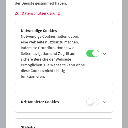
Dieser Inhalt von 'vimeo' kann aufgrund Ihrer
der Dienste gesammelt haben.
Datenschutzeinstellungen nicht angezeigt werden.
Zur Datenschutzerklärung
Cookie-Einstellungen
Notwendige Cookies
Notwendige Cookies helfen dabei,
In diesem Film aus Hanna Schimeks Serie von 8mm-
eine Webseite nutzbar zu machen,
Tanzfilmen, sind die Künstlerinnen Hanna Schimek und
indem sie Grundfunktionen wie
Dagmar Frühwald zu sehen. Die Kamera führte Gustav
Seitennavigation und Zugriff auf
Deutsch. Christian Fennesz hat eine Tonspur für eine
sichere Bereiche der Webseite
Aufführung dieses Films im Jahr 2021 in Kroatien
ermöglichen. Die Webseite kann ohne
gestaltet. (Text: Hanna Schimek/Anna Högner)
diese Cookies nicht richtig
funktionieren.
<< Zurück zur Übersicht Kulturerbe digital
Share on
Drittanbieter Cookies
Statistik