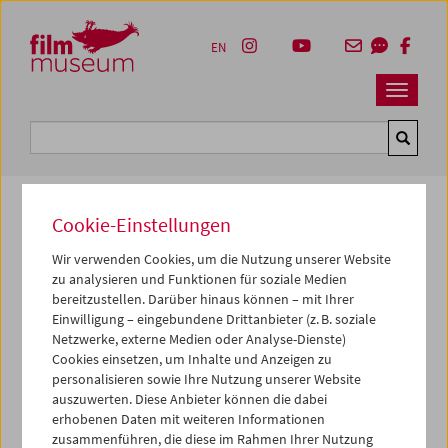
Accesskey [1]
Accesskey [4]
Accesskey [2]
Accesskey [3]
Zum Inhalt
Zum Hauptmenü
Zur Servicenavigation
Zum Suche
EN
Navbar 
Suche
Cookie-Einstellungen
Kulturerbe digital
Wir verwenden Cookies, um die Nutzung unserer Website
zu analysieren und Funktionen für soziale Medien
Greifzug
bereitzustellen. Darüber hinaus können – mit Ihrer
Einwilligung – eingebundene Drittanbieter (z. B. soziale
1993, Super 8, Farbe,
14 min
Netzwerke, externe Medien oder Analyse-Dienste)
Regie:
Hanna Schimek
Cookies einsetzen, um Inhalte und Anzeigen zu
personalisieren sowie Ihre Nutzung unserer Website
Kamera:
Gustav Deutsch
auszuwerten. Diese Anbieter können die dabei
Sammlung:
Österreichisches Filmmuseum
erhobenen Daten mit weiteren Informationen
zusammenführen, die diese im Rahmen Ihrer Nutzung