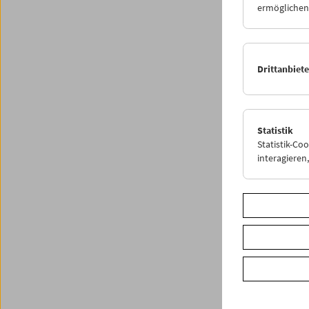
ermöglichen.
Drittanbiet
Die Film
dessen 
Kondito
Statistik
<< Zurü
Statistik-Co
interagiere
Share o