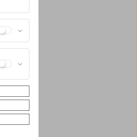
 eines Tieres
enhasen aus einer
mek/Anna Högner)