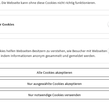
 Die Webseite kann ohne diese Cookies nicht richtig funktionieren.
Cookie-Einstellungen
er Cookies
serie ist angelehnt an eine rituelle Praxis, die durch das Verspeisen
spirituelle Kraft freisetzt. Hier verzehrt Hanna Schimek einen Kuch
rei in Wien. Die Kamera führte Gustav Deutsch. (Text: Hanna Schi
ck zur Übersicht Kulturerbe digital
okies helfen Webseiten-Besitzern zu verstehen, wie Besucher mit Webseiten
n, indem Informationen anonym gesammelt und gemeldet werden.
n
Alle Cookies akzeptieren
Nur ausgewählte Cookies akzeptieren
Nur notwendige Cookies verwenden