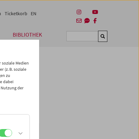
m
Ticketkorb
EN
BIBLIOTHEK
Suchen
 soziale Medien
 (z. B. soziale
gen zu
e dabei
 Nutzung der
 nicht angezeigt