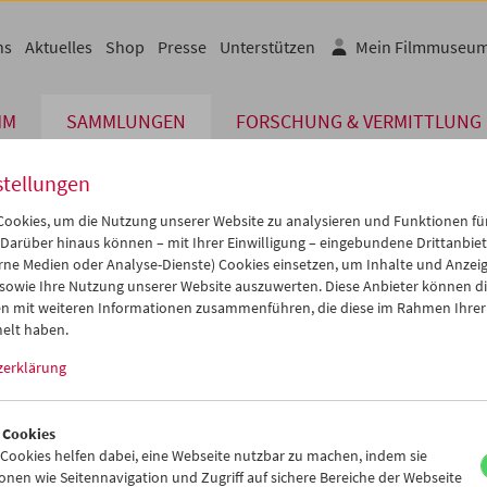
ns
Aktuelles
Shop
Presse
Unterstützen
Mein Filmmuseu
MM
SAMMLUNGEN
FORSCHUNG & VERMITTLUNG
stellungen
ookies, um die Nutzung unserer Website zu analysieren und Funktionen für
 Darüber hinaus können – mit Ihrer Einwilligung – eingebundene Drittanbieter
erbe digital
rne Medien oder Analyse-Dienste) Cookies einsetzen, um Inhalte und Anzei
st Tiere 3/ Hase
 sowie Ihre Nutzung unserer Website auszuwerten. Diese Anbieter können di
n mit weiteren Informationen zusammenführen, die diese im Rahmen Ihrer
uper 8, Farbe,
4 min
elt haben.
Hanna Schimek
zerklärung
:
Gustav Deutsch
ung:
Österreichisches Filmmuseum
 Cookies
ookies helfen dabei, eine Webseite nutzbar zu machen, indem sie
er Inhalt von 'vimeo' kann aufgrund Ihrer Datenschutzeinstellungen
nen wie Seitennavigation und Zugriff auf sichere Bereiche der Webseite
werden.