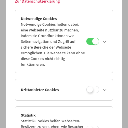
Datenschutzeinstellungen nicht angezeigt werden.
Zur Datenschutzerklärung
Cookie-Einstellungen
Notwendige Cookies
Notwendige Cookies helfen dabei,
eine Webseite nutzbar zu machen,
Einander liebkosende Kühe und ein weiblicher Torso
indem sie Grundfunktionen wie
wechseln einander ab. Eine filmische Liebeserklärung.
Seitennavigation und Zugriff auf
(Text: Hanna Schimek/Anna Högner)
sichere Bereiche der Webseite
ermöglichen. Die Webseite kann ohne
diese Cookies nicht richtig
<< Zurück zur Übersicht Kulturerbe digital
funktionieren.
Share on
Drittanbieter Cookies
Filmsammlung
Statistik
Film ONLINE
Statistik-Cookies helfen Webseiten-
Besitzern zu verstehen, wie Besucher