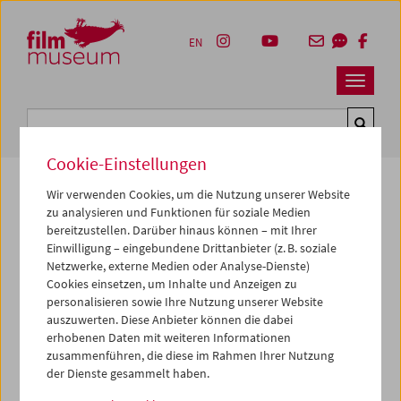
Accesskey [1]
Accesskey [4]
Accesskey [2]
Accesskey [3]
Zum Inhalt
Zum Hauptmenü
Zur Servicenavigation
Zum Suche
EN
Navbar 
Suche
Cookie-Einstellungen
Wir verwenden Cookies, um die Nutzung unserer Website
zu analysieren und Funktionen für soziale Medien
Kulturerbe digital
bereitzustellen. Darüber hinaus können – mit Ihrer
Einwilligung – eingebundene Drittanbieter (z. B. soziale
love my cow
Netzwerke, externe Medien oder Analyse-Dienste)
Cookies einsetzen, um Inhalte und Anzeigen zu
1982, Super 8, Farbe,
1 min
personalisieren sowie Ihre Nutzung unserer Website
auszuwerten. Diese Anbieter können die dabei
Regie:
Gustav Deutsch
erhobenen Daten mit weiteren Informationen
Sammlung:
Österreichisches Filmmuseum
zusammenführen, die diese im Rahmen Ihrer Nutzung
der Dienste gesammelt haben.
Dieser Inhalt von 'vimeo' kann aufgrund Ihrer