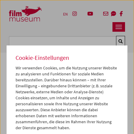
Accesskey [1]
Accesskey [4]
Accesskey [2]
Accesskey [3]
Zum Inhalt
Zum Hauptmenü
Zur Servicenavigation
Zum Suche
EN
Navbar 
Suche
Cookie-Einstellungen
Wir verwenden Cookies, um die Nutzung unserer Website
zu analysieren und Funktionen für soziale Medien
Kulturerbe digital
bereitzustellen. Darüber hinaus können – mit Ihrer
Shadow Dancer
Einwilligung – eingebundene Drittanbieter (z. B. soziale
Netzwerke, externe Medien oder Analyse-Dienste)
Super 8, SW,
4 min
Cookies einsetzen, um Inhalte und Anzeigen zu
personalisieren sowie Ihre Nutzung unserer Website
Regie:
Gustav Deutsch
auszuwerten. Diese Anbieter können die dabei
Sammlung:
Österreichisches Filmmuseum
erhobenen Daten mit weiteren Informationen
zusammenführen, die diese im Rahmen Ihrer Nutzung
der Dienste gesammelt haben.
Dieser Inhalt von 'vimeo' kann aufgrund Ihrer