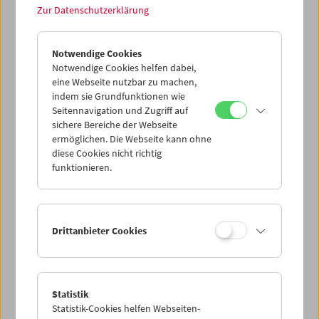
Datenschutzeinstellungen nicht angezeigt werden.
Zur Datenschutzerklärung
Cookie-Einstellungen
Notwendige Cookies
Notwendige Cookies helfen dabei,
In Schwarzweiß und auf Schmalfilm abgefilmter
eine Webseite nutzbar zu machen,
Bildschirm des Arcade-Spiels "Shadow Dancer". Die sich
indem sie Grundfunktionen wie
wiederholende Demo auf dem Bildschirm ergibt einen
Seitennavigation und Zugriff auf
Loop. (Text: Hanna Schimek/Anna Högner)
sichere Bereiche der Webseite
ermöglichen. Die Webseite kann ohne
diese Cookies nicht richtig
<< Zurück zur Übersicht Kulturerbe digital
funktionieren.
Share on
Drittanbieter Cookies
Filmsammlung
Statistik
Statistik-Cookies helfen Webseiten-
Film ONLINE