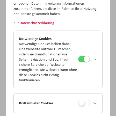
Datenschutzeinstellungen nicht angezeigt werden.
erhobenen Daten mit weiteren Informationen
zusammenführen, die diese im Rahmen Ihrer Nutzung
Cookie-Einstellungen
der Dienste gesammelt haben.
Zur Datenschutzerklärung
Das Rauschen und Flimmern des Fernsehbildschirms ist
bei
Acid
, der ursprünglich als Visuals für einen Tanzabend
Notwendige Cookies
produziert wurde, allgegenwärtig. Die Zuschauer*in
Notwendige Cookies helfen dabei,
erlebt einen Trip durch verschiedene Ebenen einer
eine Webseite nutzbar zu machen,
virtuellen Bildschirmwelt. Das Material besteht
indem sie Grundfunktionen wie
hauptsächlich aus mit der Super-8-Kamera vom Monitor
Seitennavigation und Zugriff auf
abgefilmten Überresten der Videoarbeit
Im Original
sichere Bereiche der Webseite
Farbig
. Der Sound ist erst nachträglich aus dem zur Zeit
ermöglichen. Die Webseite kann ohne
der Filmentstehung vom Radio aufgenommenen
diese Cookies nicht richtig
Kassettenmaterial dazugelegt worden. (Text: Magdalena
funktionieren.
Steffan/Ashley Hans Scheirl)
<< Zurück zur Übersicht Kulturerbe digital
Drittanbieter Cookies
Share on