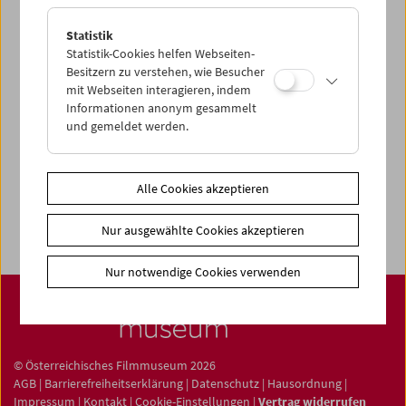
Statistik
Statistik-Cookies helfen Webseiten-
Besitzern zu verstehen, wie Besucher
mit Webseiten interagieren, indem
Filmsammlung
Informationen anonym gesammelt
Film ONLINE
und gemeldet werden.
Filmbezogene Sammlung
Sammlungen ONLINE
Alle Cookies akzeptieren
Filmmuseum LAB
Nur ausgewählte Cookies akzeptieren
Nur notwendige Cookies verwenden
© Österreichisches Filmmuseum 2026
AGB
|
Barrierefreiheitserklärung
|
Datenschutz
|
Hausordnung
|
Impressum
|
Kontakt
|
Cookie-Einstellungen
|
Vertrag widerrufen