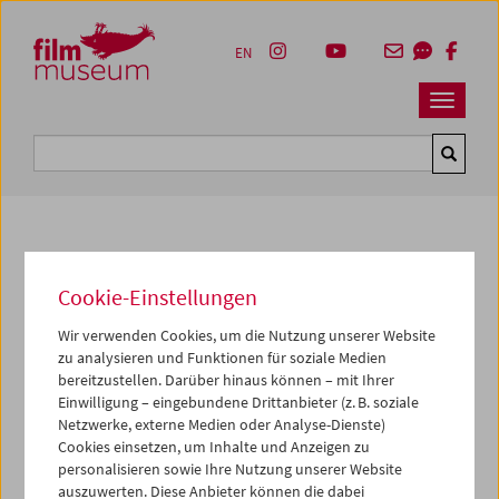
Accesskey [1]
Accesskey [4]
Accesskey [2]
Accesskey [3]
Zum Inhalt
Zum Hauptmenü
Zur Servicenavigation
Zum Suche
EN
Navbar 
Suche
Kulturerbe digital
Cookie-Einstellungen
Acid
Wir verwenden Cookies, um die Nutzung unserer Website
zu analysieren und Funktionen für soziale Medien
1986-1995,
8 min
bereitzustellen. Darüber hinaus können – mit Ihrer
Regie:
Ursula Pürrer, Ashley Hans Scheirl
Einwilligung – eingebundene Drittanbieter (z. B. soziale
Sammlung:
Österreichisches Filmmuseum
Netzwerke, externe Medien oder Analyse-Dienste)
Cookies einsetzen, um Inhalte und Anzeigen zu
personalisieren sowie Ihre Nutzung unserer Website
Dieser Inhalt von 'vimeo' kann aufgrund Ihrer
auszuwerten. Diese Anbieter können die dabei