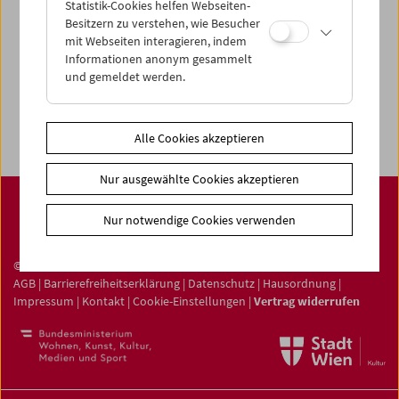
Filmsammlung
Statistik-Cookies helfen Webseiten-
Besitzern zu verstehen, wie Besucher
Film ONLINE
mit Webseiten interagieren, indem
Filmbezogene Sammlung
Informationen anonym gesammelt
und gemeldet werden.
Sammlungen ONLINE
Filmmuseum LAB
Alle Cookies akzeptieren
Nur ausgewählte Cookies akzeptieren
Nur notwendige Cookies verwenden
© Österreichisches Filmmuseum 2026
AGB
|
Barrierefreiheitserklärung
|
Datenschutz
|
Hausordnung
|
Impressum
|
Kontakt
|
Cookie-Einstellungen
|
Vertrag widerrufen