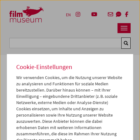
Accesskey [1]
Accesskey [4]
Accesskey [2]
Accesskey [3]
Zum Inhalt
Zum Hauptmenü
Zur Servicenavigation
Zum Suche
EN
Navbar 
Suche
Cookie-Einstellungen
Wir verwenden Cookies, um die Nutzung unserer Website
Kulturerbe digital
zu analysieren und Funktionen für soziale Medien
anna alpha nacht
bereitzustellen. Darüber hinaus können – mit Ihrer
Einwilligung – eingebundene Drittanbieter (z. B. soziale
1984, 1984, Super 8, SW/Farbe,
15 min
Netzwerke, externe Medien oder Analyse-Dienste)
Cookies einsetzen, um Inhalte und Anzeigen zu
Regie:
Ashley Hans Scheirl
personalisieren sowie Ihre Nutzung unserer Website
Sammlung:
Österreichisches Filmmuseum
auszuwerten. Diese Anbieter können die dabei
erhobenen Daten mit weiteren Informationen
zusammenführen, die diese im Rahmen Ihrer Nutzung
Dieser Inhalt von 'vimeo' kann aufgrund Ihrer