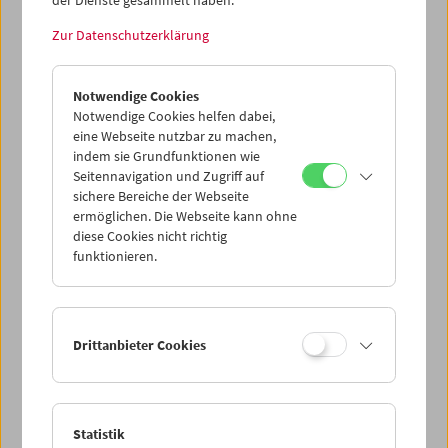
der Dienste gesammelt haben.
Datenschutzeinstellungen nicht angezeigt werden.
Zur Datenschutzerklärung
Cookie-Einstellungen
Notwendige Cookies
Die Protagonistin geht durch die Straßen der Nacht und
Notwendige Cookies helfen dabei,
kommt in eine Lesbenbar. Gestagetes und
eine Webseite nutzbar zu machen,
wiederverwertetes verbinden sich zu einer Art "Coming-
indem sie Grundfunktionen wie
out-Film". Die Musik stammt teilweise von Scheirl selbst,
Seitennavigation und Zugriff auf
mit einem verstimmten und elektronisch verzerrten
sichere Bereiche der Webseite
Hackbrett gespielt. (Text: Magdalena Steffan)
ermöglichen. Die Webseite kann ohne
diese Cookies nicht richtig
funktionieren.
<< Zurück zur Übersicht Kulturerbe digital
Share on
Drittanbieter Cookies
Statistik