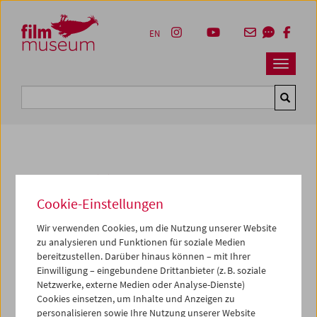
Accesskey [1]
Accesskey [4]
Accesskey [2]
Accesskey [3]
Zum Inhalt
Zum Hauptmenü
Zur Servicenavigation
Zum Suche
EN
Navbar 
Suche
Kulturerbe digital
Cookie-Einstellungen
Dandy Dust - The Showreel
Wir verwenden Cookies, um die Nutzung unserer Website
1994, Super 8, Farbe,
7 min
zu analysieren und Funktionen für soziale Medien
Regie:
Ashley Hans Scheirl
bereitzustellen. Darüber hinaus können – mit Ihrer
Kamera:
Jana Cipriani, Tina Keane, Stephen Smart
Einwilligung – eingebundene Drittanbieter (z. B. soziale
Darsteller*innen:
Angela de Castro, Sue Golding, Tina
Netzwerke, externe Medien oder Analyse-Dienste)
Keane, Suzie Krueger, Amanda J. Roberts, Leonora
Cookies einsetzen, um Inhalte und Anzeigen zu
personalisieren sowie Ihre Nutzung unserer Website
Rogers-Wright, Ashley Hans Scheirl, Sarah Schulman,