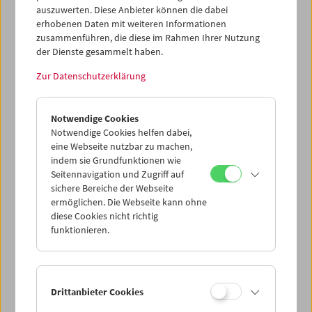
auszuwerten. Diese Anbieter können die dabei
Svar Simpson, Tre Temperilli, Del La Grace Volcano
erhobenen Daten mit weiteren Informationen
Sammlung:
Österreichisches Filmmuseum
zusammenführen, die diese im Rahmen Ihrer Nutzung
Verleih:
Sixpackfilm
der Dienste gesammelt haben.
Dieser Inhalt von 'vimeo' kann aufgrund Ihrer
Zur Datenschutzerklärung
Datenschutzeinstellungen nicht angezeigt werden.
Cookie-Einstellungen
Notwendige Cookies
Notwendige Cookies helfen dabei,
eine Webseite nutzbar zu machen,
indem sie Grundfunktionen wie
Mit Super 8 vom Monitor abgefilmte Ausschnitte aus
Seitennavigation und Zugriff auf
Videomaterial des sich zu dieser Zeit (1993 ) in Arbeit
sichere Bereiche der Webseite
befindenden Films
Dandy Dust
, in dem ein genderbending
ermöglichen. Die Webseite kann ohne
cyborg shapeshifter durch Zeit, Raum und verschiedene
diese Cookies nicht richtig
Medien zappt. Die Musik stammt von der Band God Calls
funktionieren.
Me God (später zu Bent umbenannt). (Text: Magdalena
Steffan/Ashley Hans Scheirl)
Drittanbieter Cookies
<< Zurück zur Übersicht Kulturerbe digital