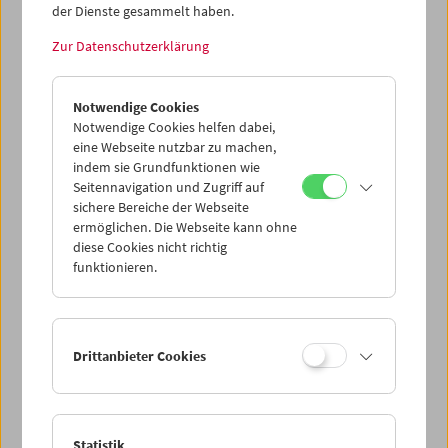
Dieser Inhalt von 'vimeo' kann aufgrund Ihrer
der Dienste gesammelt haben.
Datenschutzeinstellungen nicht angezeigt werden.
Zur Datenschutzerklärung
Cookie-Einstellungen
Notwendige Cookies
Notwendige Cookies helfen dabei,
Ungeschnittenes Material für Lesbischen Gruselporno
eine Webseite nutzbar zu machen,
(LGP). Schauplatz ist eine verlassene Hütte im Wald. Zwei
indem sie Grundfunktionen wie
Wissenschaftlerinnen, eine Werwölfin, eine Hexe und ein
Seitennavigation und Zugriff auf
Opfer sind Teil des Films, in dem diverse sexuelle
sichere Bereiche der Webseite
Spielereien, teils sadomasochistischer Natur, vollführt
ermöglichen. Die Webseite kann ohne
werden. (Text: Magdalena Steffan)
diese Cookies nicht richtig
funktionieren.
<< Zurück zur Übersicht Kulturerbe digital
Share on
Drittanbieter Cookies
Statistik