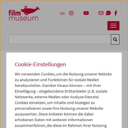
Accesskey [1]
Accesskey [4]
Accesskey [2]
Accesskey [3]
Zum Inhalt
Zum Hauptmenü
Zur Servicenavigation
Zum Suche
EN
Navbar 
Suche
Cookie-Einstellungen
Kulturerbe digital
Wir verwenden Cookies, um die Nutzung unserer Website
zu analysieren und Funktionen für soziale Medien
LGP
bereitzustellen. Darüber hinaus können – mit Ihrer
Einwilligung – eingebundene Drittanbieter (z. B. soziale
1984, Super 8, Farbe,
5 min
Netzwerke, externe Medien oder Analyse-Dienste)
Regie:
Ashley Hans Scheirl
Cookies einsetzen, um Inhalte und Anzeigen zu
personalisieren sowie Ihre Nutzung unserer Website
Darsteller*innen:
Zorah Mari B., Erika T.
auszuwerten. Diese Anbieter können die dabei
Sammlung:
Österreichisches Filmmuseum
erhobenen Daten mit weiteren Informationen
zusammenführen, die diese im Rahmen Ihrer Nutzung