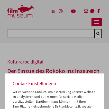
Accesskey [1]
Accesskey [4]
Accesskey [2]
Accesskey [3]
Zum Inhalt
Zum Hauptmenü
Zur Servicenavigation
Zum Suche
EN
Navbar 
Suche
Kulturerbe digital
Der Einzug des Rokoko ins Inselreich
der Huzzis
Cookie-Einstellungen
1989, 16mm, SW,
93 min
Wir verwenden Cookies, um die Nutzung unserer Website
Regie:
Andreas Karner, Mara Mattuschka, Hans Werner
zu analysieren und Funktionen für soziale Medien
Poschauko
bereitzustellen. Darüber hinaus können – mit Ihrer
Kamera:
Ortrun Bauer, Ortrun Bauer
Einwilligung – eingebundene Drittanbieter (z. B. soziale