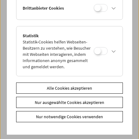
harmloses Inselvolk mit seinen bösartigen Fantasien zu
unterdrücken. (Text: Gerald Weber)
Drittanbieter Cookies
<< Zurück zur Übersicht Kulturerbe digital
Statistik
Statistik-Cookies helfen Webseiten-
Share on
Besitzern zu verstehen, wie Besucher
mit Webseiten interagieren, indem
Informationen anonym gesammelt
und gemeldet werden.
Filmsammlung
Alle Cookies akzeptieren
Film ONLINE
Filmbezogene Sammlung
Nur ausgewählte Cookies akzeptieren
Sammlungen ONLINE
Nur notwendige Cookies verwenden
Filmmuseum LAB