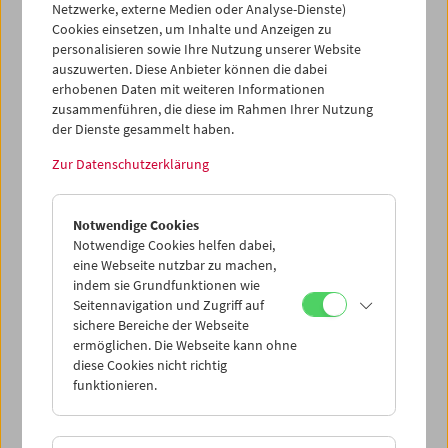
Darsteller*innen:
Andreas Karner, Andreas Karner,
Netzwerke, externe Medien oder Analyse-Dienste)
Ingeborg Konrad, Ingeborg Konrad, Mara Mattuschka,
Cookies einsetzen, um Inhalte und Anzeigen zu
Mara Mattuschka, Hans Werner Poschauko, Hans Werner
personalisieren sowie Ihre Nutzung unserer Website
Poschauko
auszuwerten. Diese Anbieter können die dabei
Sammlung:
Österreichisches Filmmuseum
erhobenen Daten mit weiteren Informationen
Verleih:
Sixpackfilm
zusammenführen, die diese im Rahmen Ihrer Nutzung
der Dienste gesammelt haben.
Dieser Inhalt von 'vimeo' kann aufgrund Ihrer
Zur Datenschutzerklärung
Datenschutzeinstellungen nicht angezeigt werden.
Cookie-Einstellungen
Notwendige Cookies
Notwendige Cookies helfen dabei,
eine Webseite nutzbar zu machen,
Mara Mattuschkas in Kollaboration mit Hans Werner
indem sie Grundfunktionen wie
Poschauko und Andreas Karner realisierte Groteske zu
Seitennavigation und Zugriff auf
Autoritätsgläubigkeit und psychischen Defekten besteht
sichere Bereiche der Webseite
aus einem Sammelsurium surrealer Szenen. Inmitten
ermöglichen. Die Webseite kann ohne
einfacher Schwarzweiß-Pappkulissen und mit bewusst
diese Cookies nicht richtig
funktionieren.
simplen Animationstricks wird die Geschichte eines
herrschsüchtigen Jugendlichen mit Mutterkomplex
erzählt, der die Freiheit seiner Ferien nützt, um ein