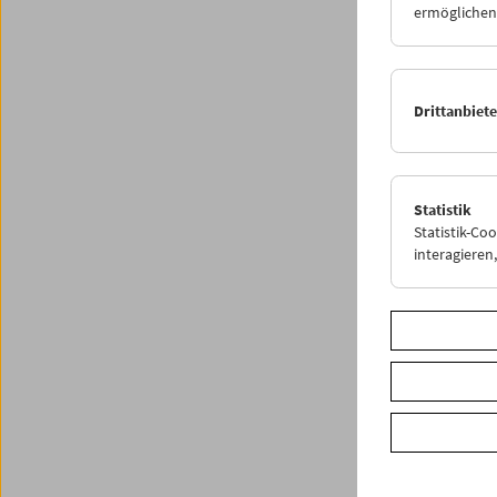
ermöglichen.
Direkte
Drittanbiet
nach re
Beiträg
Högner
Statistik
<< Zurü
Statistik-Co
interagiere
Share o