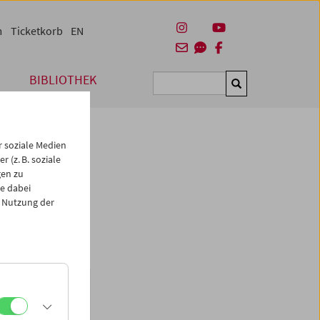
m
Ticketkorb
EN
BIBLIOTHEK
Suchen
 soziale Medien
 (z. B. soziale
gen zu
e dabei
 Nutzung der
 nicht angezeigt