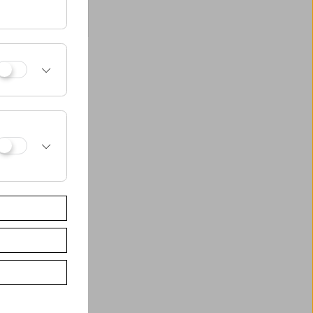
., nach links und
 und geschenkten
a Schimek/Anna