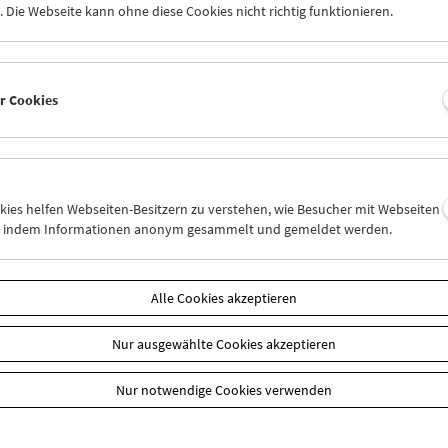
 Die Webseite kann ohne diese Cookies nicht richtig funktionieren.
Cookie-Einstellungen
 Aufzeichnungen von Fortbewegungen mit Zügen, Autos, Schiffen etc
er Cookies
chts. Sammlung und Zusammenstellung von eigenen, gefundenen
en. Doppelprojektion mit
Im Fahren nach vorne/hinten
. (Text: Hann
)
ck zur Übersicht Kulturerbe digital
okies helfen Webseiten-Besitzern zu verstehen, wie Besucher mit Webseiten
n, indem Informationen anonym gesammelt und gemeldet werden.
n
Alle Cookies akzeptieren
Nur ausgewählte Cookies akzeptieren
Nur notwendige Cookies verwenden