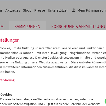
ns
Aktuelles
Shop
Presse
Unterstützen
Mein Filmmuseu
MM
SAMMLUNGEN
FORSCHUNG & VERMITTLUNG
stellungen
ookies, um die Nutzung unserer Website zu analysieren und Funktionen für
 Darüber hinaus können – mit Ihrer Einwilligung – eingebundene Drittanbieter
erbe digital
rne Medien oder Analyse-Dienste) Cookies einsetzen, um Inhalte und Anzei
ahren nach links/rechts
 sowie Ihre Nutzung unserer Website auszuwerten. Diese Anbieter können di
n mit weiteren Informationen zusammenführen, die diese im Rahmen Ihrer
uper 8, Farbe,
14 min
elt haben.
Gustav Deutsch
zerklärung
ung:
Österreichisches Filmmuseum
 Cookies
er Inhalt von 'vimeo' kann aufgrund Ihrer Datenschutzeinstellungen
ookies helfen dabei, eine Webseite nutzbar zu machen, indem sie
werden.
nen wie Seitennavigation und Zugriff auf sichere Bereiche der Webseite