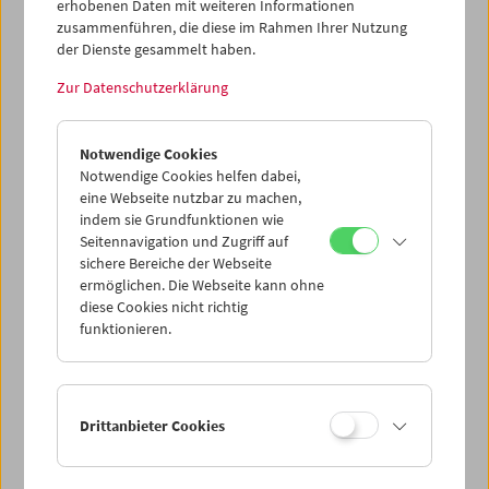
erhobenen Daten mit weiteren Informationen
Dieser Inhalt von 'vimeo' kann aufgrund Ihrer
zusammenführen, die diese im Rahmen Ihrer Nutzung
Datenschutzeinstellungen nicht angezeigt werden.
der Dienste gesammelt haben.
Cookie-Einstellungen
Zur Datenschutzerklärung
Digitale Doppelprojektion. "Tägliche Aufzeichnung eines
Notwendige Cookies
Wegstücks, in der Länge von 100 Schritten, aus der Hüfte,
Notwendige Cookies helfen dabei,
im Gehen, vom 1.1. bis 31.1.1990, in der Sahara Oase
eine Webseite nutzbar zu machen,
Figuig." (Gustav Deutsch) Der Film wurde als
indem sie Grundfunktionen wie
Doppelprojektion mit dem Film
Im Gehen
konzipiert. Für
Seitennavigation und Zugriff auf
die digitale Version wurde eine in Rücksprache mit der
sichere Bereiche der Webseite
künstlerischen Beraterin Hanna Schimek die Collage mit
ermöglichen. Die Webseite kann ohne
dem Film
Im Drehen
erstellt. (Text: Hanna Schimek/Anna
diese Cookies nicht richtig
funktionieren.
Högner)
<< Zurück zur Übersicht Kulturerbe digital
Drittanbieter Cookies
Share on