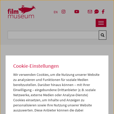
Accesskey [1]
Accesskey [4]
Accesskey [2]
Accesskey [3]
Zum Inhalt
Zum Hauptmenü
Zur Servicenavigation
Zum Suche
EN
Navbar 
Suche
Kulturerbe digital
Cookie-Einstellungen
Digitale Doppelprojektion: Im Gehen,
Wir verwenden Cookies, um die Nutzung unserer Website
Im Drehen
zu analysieren und Funktionen für soziale Medien
bereitzustellen. Darüber hinaus können – mit Ihrer
Einwilligung – eingebundene Drittanbieter (z. B. soziale
2024,
25 min
Netzwerke, externe Medien oder Analyse-Dienste)
Regie:
Gustav Deutsch
Cookies einsetzen, um Inhalte und Anzeigen zu
Sammlung:
Österreichisches Filmmuseum
personalisieren sowie Ihre Nutzung unserer Website
auszuwerten. Diese Anbieter können die dabei