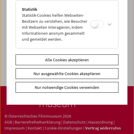
Statistik
Statistik-Cookies helfen Webseiten-
Besitzern zu verstehen, wie Besucher
Filmsammlung
mit Webseiten interagieren, indem
Informationen anonym gesammelt
Film ONLINE
und gemeldet werden.
Filmbezogene Sammlung
Sammlungen ONLINE
Alle Cookies akzeptieren
Filmmuseum LAB
Nur ausgewählte Cookies akzeptieren
Nur notwendige Cookies verwenden
© Österreichisches Filmmuseum 2026
AGB
|
Barrierefreiheitserklärung
|
Datenschutz
|
Hausordnung
|
Impressum
|
Kontakt
|
Cookie-Einstellungen
|
Vertrag widerrufen