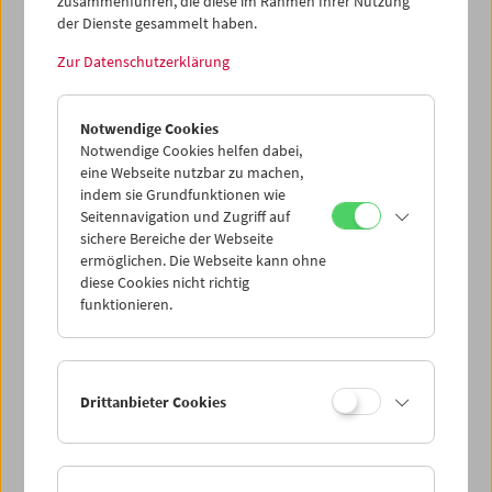
zusammenführen, die diese im Rahmen Ihrer Nutzung
Dieser Inhalt von 'vimeo' kann aufgrund Ihrer
der Dienste gesammelt haben.
Datenschutzeinstellungen nicht angezeigt werden.
Zur Datenschutzerklärung
Cookie-Einstellungen
Notwendige Cookies
Stoisch sitzt der Protagonist, verkörpert von Norbert
Notwendige Cookies helfen dabei,
Gmeindl, nackt auf einem Sessel in einem hell
eine Webseite nutzbar zu machen,
erleuchteten Raum. Plötzlich schlägt die Stimmung um
indem sie Grundfunktionen wie
und er wird von einem spitzen Schnabel immer und
Seitennavigation und Zugriff auf
immer wieder attackiert und verletzt, der, wie sich
sichere Bereiche der Webseite
herausstellt, Scheirl als maskiertem Vogel-Wesen gehört.
ermöglichen. Die Webseite kann ohne
(Text: Magdalena Steffan)
diese Cookies nicht richtig
funktionieren.
<< Zurück zur Übersicht Kulturerbe digital
Drittanbieter Cookies
Share on