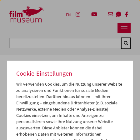
Accesskey [1]
Accesskey [4]
Accesskey [2]
Accesskey [3]
Zum Inhalt
Zum Hauptmenü
Zur Servicenavigation
Zum Suche
EN
Navbar 
Suche
Cookie-Einstellungen
Kulturerbe digital
Wir verwenden Cookies, um die Nutzung unserer Website
Men & Masks
zu analysieren und Funktionen für soziale Medien
bereitzustellen. Darüber hinaus können – mit Ihrer
1980,
2 min
Einwilligung – eingebundene Drittanbieter (z. B. soziale
Netzwerke, externe Medien oder Analyse-Dienste)
Regie:
Ashley Hans Scheirl
Cookies einsetzen, um Inhalte und Anzeigen zu
Darsteller*innen:
Norbert Gmeindl, Ashley Hans Scheirl
personalisieren sowie Ihre Nutzung unserer Website
Sammlung:
Kontakt Sammlung, Wien
auszuwerten. Diese Anbieter können die dabei
erhobenen Daten mit weiteren Informationen