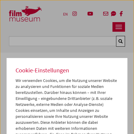
Accesskey [1]
Accesskey [4]
Accesskey [2]
Accesskey [3]
Zum Inhalt
Zum Hauptmenü
Zur Servicenavigation
Zum Suche
EN
Navbar 
Suche
Cookie-Einstellungen
Kulturerbe digital
Wir verwenden Cookies, um die Nutzung unserer Website
Noch Kokoseis
zu analysieren und Funktionen für soziale Medien
bereitzustellen. Darüber hinaus können – mit Ihrer
1980,
3 min
Einwilligung – eingebundene Drittanbieter (z. B. soziale
Netzwerke, externe Medien oder Analyse-Dienste)
Regie:
Ashley Hans Scheirl
Cookies einsetzen, um Inhalte und Anzeigen zu
Darsteller*innen:
Astrid Scheirl
personalisieren sowie Ihre Nutzung unserer Website
Sammlung:
Kontakt Sammlung, Wien
auszuwerten. Diese Anbieter können die dabei
erhobenen Daten mit weiteren Informationen