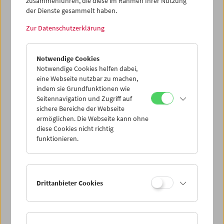
zusammenführen, die diese im Rahmen Ihrer Nutzung
Dieser Inhalt von 'vimeo' kann aufgrund Ihrer
der Dienste gesammelt haben.
Datenschutzeinstellungen nicht angezeigt werden.
Zur Datenschutzerklärung
Cookie-Einstellungen
Notwendige Cookies
Löffel für Löffel verspeist die Protagonistin (Schwester
Notwendige Cookies helfen dabei,
Astrid Scheirl) den weißen Inhalt eines Suppentellers
eine Webseite nutzbar zu machen,
(Milch? flüssiges Kokoseis?), setzt dazwischen ab und
indem sie Grundfunktionen wie
blickt in die Kamera. Manchmal bricht sie in Lachen aus.
Seitennavigation und Zugriff auf
Cut. Sie beginnt erneut zu löffeln. Zu hören ist Astrid beim
sichere Bereiche der Webseite
Üben von französischen Lehrsätzen. (Text: Magdalena
ermöglichen. Die Webseite kann ohne
Steffan)
diese Cookies nicht richtig
funktionieren.
<< Zurück zur Übersicht Kulturerbe digital
Drittanbieter Cookies
Share on