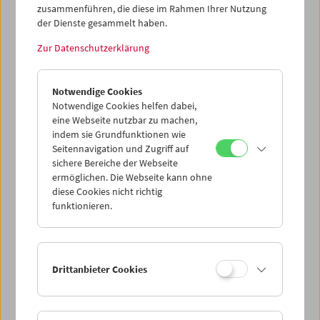
Dieser Inhalt von 'vimeo' kann aufgrund Ihrer
zusammenführen, die diese im Rahmen Ihrer Nutzung
Datenschutzeinstellungen nicht angezeigt werden.
der Dienste gesammelt haben.
Cookie-Einstellungen
Zur Datenschutzerklärung
Notwendige Cookies
Gemeinsam mit Schwester Astrid realisiert Scheirl in
Notwendige Cookies helfen dabei,
Salzburg mit
Straßenbilder
den ersten Film und gewinnt
eine Webseite nutzbar zu machen,
damit in einem Jugendwettbewerb. Der Film bildet
indem sie Grundfunktionen wie
Körper ab, die auf unterschiedliche Art in Dialog mit der
Seitennavigation und Zugriff auf
Straße und ihren Markierungen treten und referenziert
sichere Bereiche der Webseite
VALIE EXPORTs
Unsichtbare Gegner.
Um das Preisgeld
ermöglichen. Die Webseite kann ohne
kauft sich Scheirl eine eigene Kamera. (Text: Magdalena
diese Cookies nicht richtig
Steffan/Ashley Hans Scheirl)
funktionieren.
<< Zurück zur Übersicht Kulturerbe digital
Drittanbieter Cookies
Share on