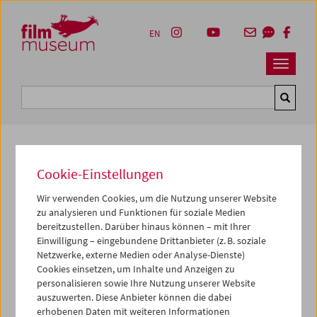
Accesskey [1]
Accesskey [4]
Accesskey [2]
Accesskey [3]
Zum Inhalt
Zum Hauptmenü
Zur Servicenavigation
Zum Suche
EN
Navbar 
Suche
Cookie-Einstellungen
Kulturerbe digital
Wir verwenden Cookies, um die Nutzung unserer Website
Straßenbilder
zu analysieren und Funktionen für soziale Medien
bereitzustellen. Darüber hinaus können – mit Ihrer
1979,
11 min
Einwilligung – eingebundene Drittanbieter (z. B. soziale
Regie:
Ashley Hans Scheirl
Netzwerke, externe Medien oder Analyse-Dienste)
Darsteller*innen:
Astrid Scheirl
Cookies einsetzen, um Inhalte und Anzeigen zu
personalisieren sowie Ihre Nutzung unserer Website
Sammlung:
Kontakt Sammlung, Wien
auszuwerten. Diese Anbieter können die dabei
erhobenen Daten mit weiteren Informationen