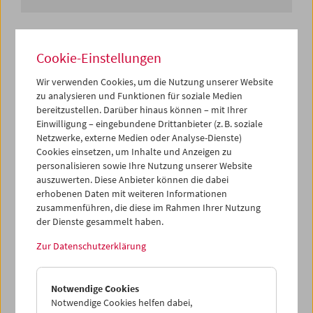
Es ist die Liebe zum Kino wie die zum Detail, mit der
Episoden aus dem Leben der Familie Herzstark zu einem
Cookie-Einstellungen
aufwendig gestalteten Filmjournal zusammengeführt
werden. Das Filmlogo – ein Herz, platziert auf zwei
Wir verwenden Cookies, um die Nutzung unserer Website
Filmrollen – verweist auf die Ambitionen von Vater
zu analysieren und Funktionen für soziale Medien
Herzstark, der sich im hohen Alter seinen Traum erfüllte
bereitzustellen. Darüber hinaus können – mit Ihrer
und sich ein Kino im Prater kaufte. Sein Sohn Ernst –
Einwilligung – eingebundene Drittanbieter (z. B. soziale
mehrmaliger Staatsmeister im Tontaubenschießen – hält
Netzwerke, externe Medien oder Analyse-Dienste)
hier im 9,5-mm-Format das sportive Leben einer
Cookies einsetzen, um Inhalte und Anzeigen zu
personalisieren sowie Ihre Nutzung unserer Website
großbürgerlichen Familie (zwischen 1934–1936) in Form
auszuwerten. Diese Anbieter können die dabei
einer Travestie der Welt der Wochenschauen fest.
erhobenen Daten mit weiteren Informationen
zusammenführen, die diese im Rahmen Ihrer Nutzung
Die ausgewählte Passage zeigt die Wiener Industriellen-
der Dienste gesammelt haben.
Familie ("Rechenmaschinenwerk Austria") in der Freizeit:
Rodeln am Roten Berg, eine Motorbootfahrt am
Zur Datenschutzerklärung
Wörthersee, eine Vergnügungstour im Sportwagen auf
der einst populären Rennstrecke des Riederbergs. Die
Inserts der Schlusssequenz kündigen die Vorführung
Notwendige Cookies
eines "neuen, angeblich in Preis und Leistung epochalen
Notwendige Cookies helfen dabei,