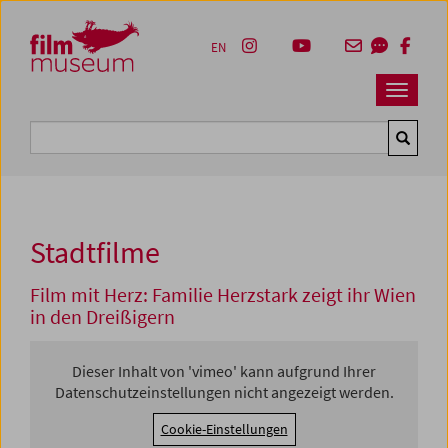
Accesskey [1]
Accesskey [4]
Accesskey [2]
Accesskey [3]
Zum Inhalt
Zum Hauptmenü
Zur Servicenavigation
Zum Suche
EN
Navbar 
Suche
Stadtfilme
Film mit Herz: Familie Herzstark zeigt ihr Wien
in den Dreißigern
Dieser Inhalt von 'vimeo' kann aufgrund Ihrer
Datenschutzeinstellungen nicht angezeigt werden.
Cookie-Einstellungen