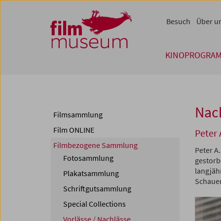
Accesskey [1]
Accesskey [4]
Accesskey [2]
Accesskey [3]
Zum Inhalt
Zum Hauptmenü
Zur Servicenavigation
Zum Suche
Besuch
Über u
KINOPROGRA
Nac
Filmsammlung
Film ONLINE
Peter 
Filmbezogene Sammlung
Peter A
Fotosammlung
gestorb
langjäh
Plakatsammlung
Schauer
Schriftgutsammlung
Special Collections
Vorlässe / Nachlässe