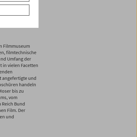
weitert. Darüber
beigetragen.
ßig an
hen Filmmuseum
n, filmtechnische
 und Umfang der
in vielen Facetten
senden
t angefertigte und
roschüren handeln
oser bis zu
lms, vom
m Reich Bund
en Film. Der
hen und