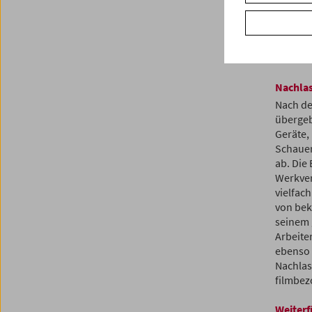
Erinner
hinaus 
Schauer
Sammler
Nachla
Nach de
übergeb
Geräte,
Schauer
ab. Die
Werkver
vielfac
von bek
seinem 
Arbeite
ebenso 
Nachlas
filmbez
Weiterf