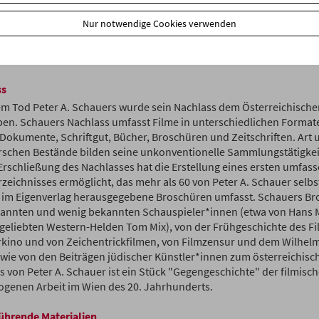
ungen das Wissen um die Geschichte des österreichischen Films er
Nur notwendige Cookies verwenden
haben seine eigenwilligen Zugänge mitunter zur Legendenbildung 
 war in der Filmtausch- und Archivarszene aktiv und nahm regelmä
treffen und Tauschbörsen teil.
ss
m Tod Peter A. Schauers wurde sein Nachlass dem Österreichisc
en. Schauers Nachlass umfasst Filme in unterschiedlichen Formate
 Dokumente, Schriftgut, Bücher, Broschüren und Zeitschriften. Art
schen Bestände bilden seine unkonventionelle Sammlungstätigkeit 
 Erschließung des Nachlasses hat die Erstellung eines ersten umfas
zeichnisses ermöglicht, das mehr als 60 von Peter A. Schauer selbs
h im Eigenverlag herausgegebene Broschüren umfasst. Schauers B
annten und wenig bekannten Schauspieler*innen (etwa von Hans M
geliebten Western-Helden Tom Mix), von der Frühgeschichte des Fi
rkino und von Zeichentrickfilmen, von Filmzensur und dem Wilhel
wie von den Beiträgen jüdischer Künstler*innen zum österreichisch
s von Peter A. Schauer ist ein Stück "Gegengeschichte" der filmisc
ogenen Arbeit im Wien des 20. Jahrhunderts.
ührende Materialien