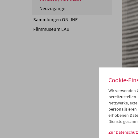
Neuzugänge
Sammlungen ONLINE
Filmmuseum LAB
Cookie-Ein
Wir verwenden C
bereitzustellen.
Netzwerke, exte
personalisieren
erhobenen Date
Dienste gesamm
Zur Datenschut
Leben