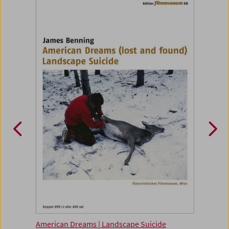
American Dreams | Landscape Suicide
casti