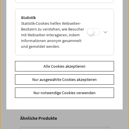
the anecdotal and playful as it navigates the
reader through Benning's dauntingly large
work."
(Neil Young, KINO!)
Statistik
Statistik-Cookies helfen Webseiten-
James Benning
Besitzern zu verstehen, wie Besucher
Herausgegeben von Barbara Pichler und
mit Webseiten interagieren, indem
Claudia Slanar
Informationen anonym gesammelt
FilmmuseumSynemaPublikationen 6
und gemeldet werden.
Wien 2007. 264 Seiten, mit zahlreichen
Abbildungen in Farbe und s/w
In englischer Sprache
Alle Cookies akzeptieren
ISBN 978-3-901644-23-8
Inhaltsverzeichnis - James Benning
(PDF)
Nur ausgewählte Cookies akzeptieren
Produktsicherheit
Nur notwendige Cookies verwenden
<< zurück zu den Produkten
Ähnliche Produkte