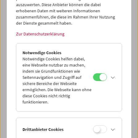
"Ein wunderbares Buch"
(Frankfurter
auszuwerten. Diese Anbieter können die dabei
Allgemeine Zeitung)
erhobenen Daten mit weiteren Informationen
zusammenführen, die diese im Rahmen Ihrer Nutzung
"With a multitude of stylistic approaches, the
der Dienste gesammelt haben.
volume is an ideal synopsis of Benning's
Zur Datenschutzerklärung
exceptional career, which itself stands tall as a
structuralist representation of the United States
of America, and the American landscape in
Notwendige Cookies
particular.
From fellow traveller Sharon
Notwendige Cookies helfen dabei,
Lockhart's perfect photo essay of Benning's
eine Webseite nutzbar zu machen,
Milwaukee-based brewery beer bottle
indem sie Grundfunktionen wie
collection, to his daughter Sadie's personal
Seitennavigation und Zugriff auf
reflection, to Nils Plath's Marxist analysis of a
sichere Bereiche der Webseite
single scene from
Sogobi
of a container ship,
ermöglichen. Die Webseite kann ohne
the book drives around Benning's career like
diese Cookies nicht richtig
the director navigates his United States; it is
funktionieren.
both idiosyncratic and indispensable."
(Cinema
Scope)
"This is a measured, copiously-illustrated text
Drittanbieter Cookies
that combines the scholarly and analytical with