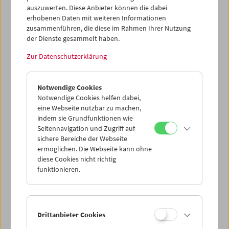
(Springerin)
auszuwerten. Diese Anbieter können die dabei
erhobenen Daten mit weiteren Informationen
"Deutsch kommt ausführlich zu Wort, im
zusammenführen, die diese im Rahmen Ihrer Nutzung
Interview mit 'Avantgarde-Papst' Scott
der Dienste gesammelt haben.
MacDonald. Aufschlussreich, sachlich, witzig
Zur Datenschutzerklärung
und uneitel ist das
–
und präfiguriert jenes Netz,
das die einzelnen Texte rund um seine
Arbeitsweise nach- und weiterspinnen."
ray)
Notwendige Cookies
Notwendige Cookies helfen dabei,
"Die eigentliche Qualität des Sammelbandes
eine Webseite nutzbar zu machen,
besteht im kollektiven Nachvollziehen jener
indem sie Grundfunktionen wie
Geste, die die künstlerische Biografie Gustav
Seitennavigation und Zugriff auf
Deutschs im Ganzen prägt: die Geste des –
sichere Bereiche der Webseite
naturgemäß nie unreflektierten –
ermöglichen. Die Webseite kann ohne
Expandierens. Man wusste, dass sie weit
diese Cookies nicht richtig
reichte, aber wie weit, das weiß man nun durch
funktionieren.
dieses Buch, dem es gelingt, dieses
unergründliche Medien-Imperium der anderen
Art – nicht zuletzt durch die kräftige Mitarbeit
des Meisters selbst – auch anschaulich zu
Drittanbieter Cookies
machen."
(Recherche Film und Fernsehen)