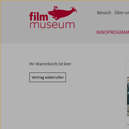
Accesskey [1]
Accesskey [4]
Accesskey [2]
Accesskey [3]
Zum Inhalt
Zum Hauptmenü
Zur Servicenavigation
Zum Suche
Besuch
Über u
KINOPROGRA
Ihr Warenkorb ist leer
Vertrag widerrufen