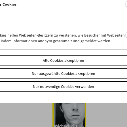
er Cookies
All Regions, PAL 4:3
16-seitiges zweisprachiges Booklet mit
Text von Michael Pilz (in deutscher und
EAN: 4260100330629
okies helfen Webseiten-Besitzern zu verstehen, wie Besucher mit Webseiten
Produktsicherheit
n, indem Informationen anonym gesammelt und gemeldet werden.
Stück
Alle Cookies akzeptieren
In den Warenkorb
Nur ausgewählte Cookies akzeptieren
Ähnliche Produkte
Nur notwendige Cookies verwenden