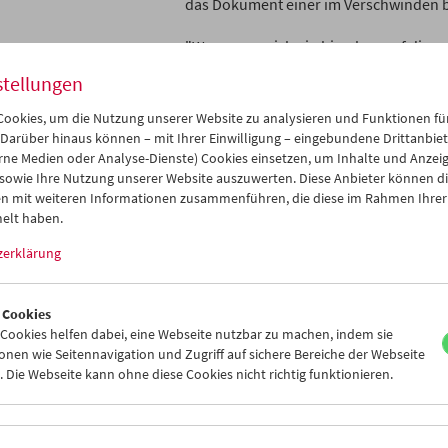
das Dokument einer im Verschwinden b
"Wenn man sich ein bisschen auf diesen 
< zurück zu den
eigenen Kosmos hinein; man kann ihn 
rodukten
stellungen
neu sehen und hören lehren." (Ulrich G
ookies, um die Nutzung unserer Website zu analysieren und Funktionen für
"
Himmel und Erde
ist mit das Vielgesta
 Darüber hinaus können – mit Ihrer Einwilligung – eingebundene Drittanbieter
Schönste, was das Kino der Wirklichkeit 
rne Medien oder Analyse-Dienste) Cookies einsetzen, um Inhalte und Anzei
 sowie Ihre Nutzung unserer Website auszuwerten. Diese Anbieter können di
"Jenseits irgendwelcher Nostalgien zeigt
n mit weiteren Informationen zusammenführen, die diese im Rahmen Ihrer
Lernauftrag Stationen und Momente, so w
elt haben.
mitten drinnen und einfach da. Heimat
zerklärung
Mensch und Natur als kontemplativer Dis
eine beeindruckende Studie zum genaue
 Cookies
Edition Filmmuseum 62
ookies helfen dabei, eine Webseite nutzbar zu machen, indem sie
1. Auflage: 2010
nen wie Seitennavigation und Zugriff auf sichere Bereiche der Webseite
Herausgeber: Österreichisches Filmm
 Die Webseite kann ohne diese Cookies nicht richtig funktionieren.
Doppel-DVD:
Himmel und Erde
(1979-82,
Sprache: Deutsch, Steirische Mundart
Untertitel: Deutsch, Englisch, Französi