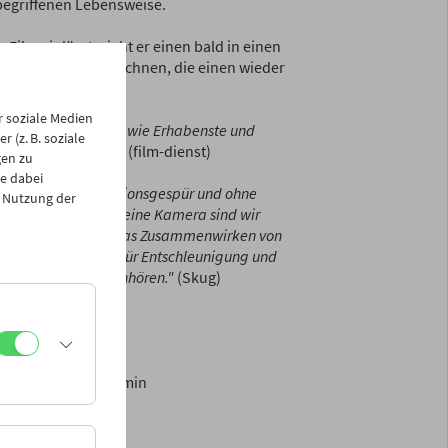
egriffenen Lebensweise.
Film einlässt, zieht er einen bald in einen
zu jenen Werken rechnen, die einen wieder
regor, 1983)
 soziale Medien
ltigste, Erhebendste wie Erhabenste und
 (z. B. soziale
je abgerungen hat."
(film-dienst)
gen zu
e dabei
 Pilz mit viel Situationsgespür und ohne
 Nutzung der
ie sie sind. Durch seine Kamera sind wir
, Veränderung und das Zusammenwirken von
kurs. Ein Plädoyer für Entschleunigung und
n Hinsehen und Hinhören."
(Skug)
useum
 Michael Pilz) 285 min
sch