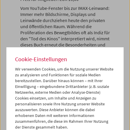
Vom YouTube-Fenster bis zur IMAX-Leinwand:
Immer mehr Bildschirme, Displays und
Leinwände durchziehen heute den privaten
und öffentlichen Raum. Während die
Proliferation des Bewegtbildes oft als Indiz für
den "Tod des Kinos" interpretiert wird, nimmt
dieses Buch erneut die Besonderheiten und
Grenzen von Film und Kino in den Blick. Im
Zentrum stehen die Position des
Cookie-Einstellungen
Kinozuschauers ebenso wie die
Transformationen des Kinos angesichts
Wir verwenden Cookies, um die Nutzung unserer Website
zu analysieren und Funktionen für soziale Medien
digitaler Distributionsformen, die Aneignung
bereitzustellen. Darüber hinaus können – mit Ihrer
des Experimentalfilms durch installative
Einwilligung – eingebundene Drittanbieter (z. B. soziale
Kunstformen und die Ästhetik des HD-Bildes.
Netzwerke, externe Medien oder Analyse-Dienste)
Weitere Beiträge untersuchen, auf welche
Cookies einsetzen, um Inhalte und Anzeigen zu
Weise das Kino mit den übrigen Künsten und
personalisieren sowie Ihre Nutzung unserer Website
Medien wie Theater und Fernsehen
auszuwerten. Diese Anbieter können die dabei
interagiert, und welche Herausforderungen
erhobenen Daten mit weiteren Informationen
die momentane Situation für die Filmtheorie
zusammenführen, die diese im Rahmen Ihrer Nutzung
mit sich bringt.
der Dienste gesammelt haben.