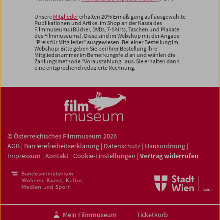
Unsere
Mitglieder
erhalten 20% Ermäßigung auf ausgewählte
Publikationen und Artikel im Shop an der Kassa des
Filmmuseums (Bücher, DVDs, T-Shirts, Taschen und Plakate
des Filmmuseums). Diese sind im Webshop mit der Angabe
"Preis für Mitglieder" ausgewiesen. Bei einer Bestellung im
Webshop: Bitte geben Sie bei Ihrer Bestellung Ihre
Mitgliedsnummer im Bemerkungsfeld an und wählen die
Zahlungsmethode "Vorauszahlung" aus. Sie erhalten dann
eine entsprechend reduzierte Rechnung.
© Österreichisches Filmmuseum 2026
AGB
|
Barrierefreiheitserklärung
|
Datenschutz
|
Hausordnung
|
Impressum
|
Kontakt
|
Cookie-Einstellungen
|
Vertrag widerrufen
Mein Filmmuseum
Ticketkorb