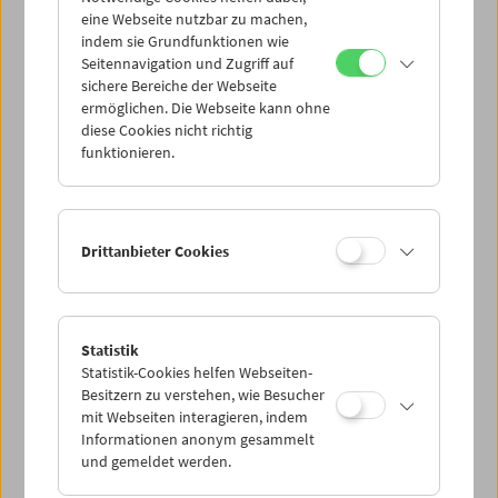
Unquiet American"
eine Webseite nutzbar zu machen,
indem sie Grundfunktionen wie
Preis: EUR 12,00
Seitennavigation und Zugriff auf
Zur Retrospektive der Viennale und des
sichere Bereiche der Webseite
Österreichischen Filmmuseums
The Unquiet
ermöglichen. Die Webseite kann ohne
American. Transgressive Comedies from the
diese Cookies nicht richtig
U.S.
erschien 2009 eine umfangreiche
funktionieren.
Publikation mit Beiträgen von Kurator
Jonathan Rosenbaum. Sie umfasst außerdem
ausgewählte Texte zu allen gezeigten Filmen.
Drittanbieter Cookies
Retrospektive "The Unquiet American.
Transgressive Comedies from the U.S."
Eine Publikation der Viennale. Astrid
Ofner und Claudia Siefen (Hg.)
Statistik
Wien 2009, 184 Seiten, gebundene Ausgabe,
Statistik-Cookies helfen Webseiten-
in deutscher und englischer Sprache
Besitzern zu verstehen, wie Besucher
ISBN: 978-3-89472-693-5
mit Webseiten interagieren, indem
Informationen anonym gesammelt
und gemeldet werden.
Produktsicherheit