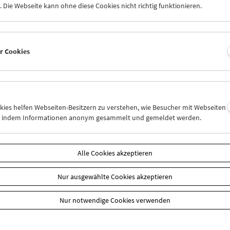
ausgewählte Texte zu allen gezeigten F
 Die Webseite kann ohne diese Cookies nicht richtig funktionieren.
Retrospektive "Los Angeles. Eine Stad
< zurück zu den
Eine Publikation der Viennale. Astrid O
rodukten
Wien 2008, 223 Seiten, gebundene Ausg
er Cookies
ISBN 978-3-89472-662-1
Produktsicherheit
Stück
okies helfen Webseiten-Besitzern zu verstehen, wie Besucher mit Webseiten
n, indem Informationen anonym gesammelt und gemeldet werden.
In den Warenkorb
Alle Cookies akzeptieren
Zusätzliche Materialien
Nur ausgewählte Cookies akzeptieren
Programm
Oktober 2008 - Los Angeles
Nur notwendige Cookies verwenden
Unsere
Mitglieder
erhalten 20% Ermäßigung auf ausg
des Filmmuseums (Bücher, DVDs, T-Shirts, Taschen 
der Angabe "Preis für Mitglieder" ausgewiesen. Bei e
Bestellung Ihre Mitgliedsnummer im Bemerkungsfe