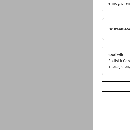
ermöglichen.
<
P
Drittanbiet
Statistik
Statistik-Co
interagiere