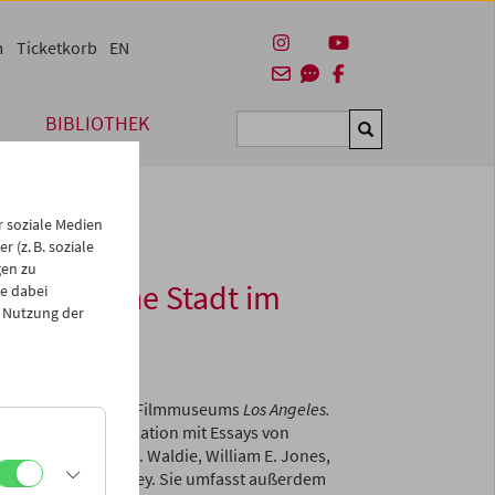
m
Ticketkorb
EN
BIBLIOTHEK
Suchen
 soziale Medien
 (z. B. soziale
gen zu
ngeles. Eine Stadt im
e dabei
 Nutzung der
es Österreichischen Filmmuseums
Los Angeles.
mfangreiche Publikation mit Essays von
id E. James, D.J. Waldie, William E. Jones,
ppaport, Mark Feeney. Sie umfasst außerdem