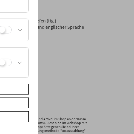
ilmen.
t im Film"
fner und Claudia Siefen (Hg.)
abe, in deutscher und englischer Sprache
ewählte Publikationen und Artikel im Shop an der Kassa
und Plakate des Filmmuseums). Diese sind im Webshop mit
iner Bestellung im Webshop: Bitte geben Sie bei Ihrer
ld an und wählen die Zahlungsmethode "Vorauszahlung"