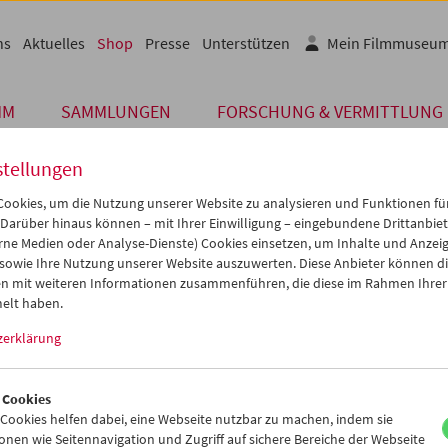
ns
Aktuelles
Shop
Presse
Unterstützen
Mein Filmmuseu
MM
SAMMLUNGEN
FORSCHUNG & VERMITTLUNG
stellungen
ookies, um die Nutzung unserer Website zu analysieren und Funktionen für
 Darüber hinaus können – mit Ihrer Einwilligung – eingebundene Drittanbieter
Buch
rne Medien oder Analyse-Dienste) Cookies einsetzen, um Inhalte und Anzei
Retrospektive "Los A
 sowie Ihre Nutzung unserer Website auszuwerten. Diese Anbieter können di
n mit weiteren Informationen zusammenführen, die diese im Rahmen Ihrer
Film"
elt haben.
zerklärung
Preis: EUR 12,00
Zur Retrospektive der Viennale und d
Eine Stadt im Film
erschien 2008 eine u
 Cookies
Thom Andersen, Edward Dimendberg, Dav
ookies helfen dabei, eine Webseite nutzbar zu machen, indem sie
Morgan Fisher, Andrew Tracy, Mark Ra
nen wie Seitennavigation und Zugriff auf sichere Bereiche der Webseite