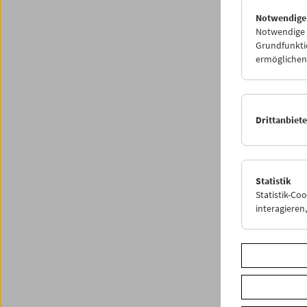
Notwendige
Notwendige C
<
Grundfunktio
P
ermöglichen.
Drittanbiet
Statistik
Statistik-Co
interagiere