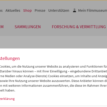
ns
Aktuelles
Shop
Presse
Unterstützen
Mein Filmmuseu
MM
SAMMLUNGEN
FORSCHUNG & VERMITTLUNG
Buch
stellungen
Retrospektive "Aus 
ookies, um die Nutzung unserer Website zu analysieren und Funktionen für
 Darüber hinaus können – mit Ihrer Einwilligung – eingebundene Drittanbieter
Preis: EUR 12,00
rne Medien oder Analyse-Dienste) Cookies einsetzen, um Inhalte und Anzei
Zur Retrospektive der Viennale und d
 sowie Ihre Nutzung unserer Website auszuwerten. Diese Anbieter können di
Herzen der Welt" zum Kino der zentrala
n mit weiteren Informationen zusammenführen, die diese im Rahmen Ihrer
elt haben.
umfangreiche Publikation in deutscher
und Essays von Gulnara Abekejewa, Eva
zerklärung
Jekaterina und Jewgenija Golownja, Wi
und Georg Warning.