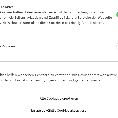
 Cookies
Die meisten der Texte sind Originalbei
ookies helfen dabei, eine Webseite nutzbar zu machen, indem sie
< zurück zu den
und Gegenwart des Filmschaffens in Ze
nen wie Seitennavigation und Zugriff auf sichere Bereiche der Webseite
rodukten
Produktionsbedingungen, unter denen i
 Die Webseite kann ohne diese Cookies nicht richtig funktionieren.
Katalog enthält überdies Beiträge zur 
von Karl Katzinger.
Retrospektive "Aus dem Herzen der Wel
er Cookies
Republiken"
Eine Publikation der Viennale
Wien 2001, 108 Seiten, in deutscher un
ISBN: 3-901770-08-9
okies helfen Webseiten-Besitzern zu verstehen, wie Besucher mit Webseiten
n, indem Informationen anonym gesammelt und gemeldet werden.
Produktsicherheit
Stück
Alle Cookies akzeptieren
In den Warenkorb
Nur ausgewählte Cookies akzeptieren