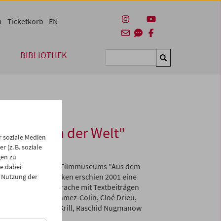
m
Ticketkorb
EN
BIBLIOTHEK
Suchen
dem Herzen der Welt"
 soziale Medien
 (z. B. soziale
gen zu
es Österreichischen Filmmuseums "Aus dem
e dabei
siatischen Republiken erschien 2001 eine
 Nutzung der
 und englischer Sprache mit Textbeiträgen
 Binder, Gönül Dönmez-Colin, Cloé Drieu,
lli Karow, Herbert Krill, Raschid Nugmanow