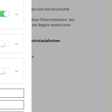
träge und beschäftigen sich mit Geschichte
ntralasien und den
n den fünf Republiken Filme entstehen. Der
geopolitischen Lage der Region sowie Fotos
t. Das Kino der zentralasiatischen
d englischer Sprache