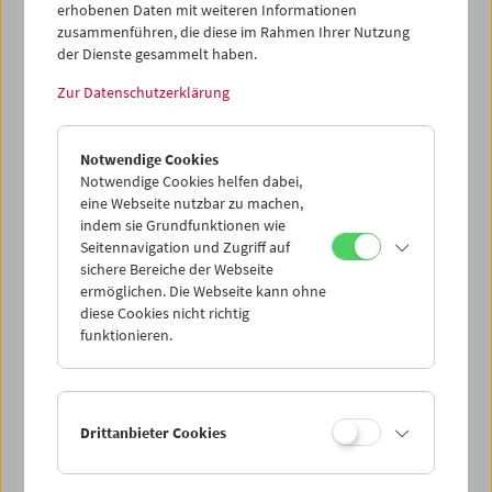
Wirklichkeit
erhobenen Daten mit weiteren Informationen
zusammenführen, die diese im Rahmen Ihrer Nutzung
Preis: EUR 7,00
der Dienste gesammelt haben.
26 junge Filmemacher, unter ihnen Alexander
Zur Datenschutzerklärung
Kluge, Edgar Reitz, Peter Schamoni, Haro
Senft und Herbert Vesely, veröffentlichten am
26. Februar 1962 das Oberhausener Manifest
Notwendige Cookies
und erklärten "Papas Kino" für tot. Hinter
Notwendige Cookies helfen dabei,
dieser Attitüde aber richtete sich der Ehrgeiz
eine Webseite nutzbar zu machen,
der Unterzeichner auf die Schaffung neuer
indem sie Grundfunktionen wie
politischer, organisatorischer und
Seitennavigation und Zugriff auf
ästhetischer Grundlagen, auf denen sich eine
sichere Bereiche der Webseite
Filmindustrie in Deutschland
überhaupt
ermöglichen. Die Webseite kann ohne
entwickeln können sollte.
diese Cookies nicht richtig
funktionieren.
50 Jahre danach blättert diese
Symposiumsbroschüre mit aktuellen und
ausgewählten historischen Texten sowie einer
Reihe seltener Fotos die Geschichte des
Drittanbieter Cookies
Oberhausener Manifests und seiner Folgen
auf.