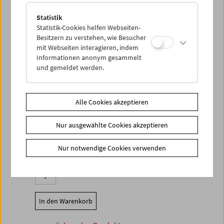
Mit Beiträgen von Alexander Kluge, Joe
Hembus, Hans Rolf Strobel, Ralph Eue, Lars
Statistik
Henrik Gass, Christian Schulte und Alexandra
Statistik-Cookies helfen Webseiten-
Hesse.
Besitzern zu verstehen, wie Besucher
mit Webseiten interagieren, indem
Provokation der Wirklichkeit. 50 Jahre
Informationen anonym gesammelt
Oberhausener Manifest
und gemeldet werden.
Das Wiener Symposium
Red. Ralph Eue und Christian Schulte
SYNEMA-Publikationen
Alle Cookies akzeptieren
Wien 2012, 44 Seiten, mit Abbildungen, in
deutscher Sprache
Nur ausgewählte Cookies akzeptieren
ISBN 978-3-901644-47-4
Nur notwendige Cookies verwenden
Produktsicherheit
Stück
In den Warenkorb