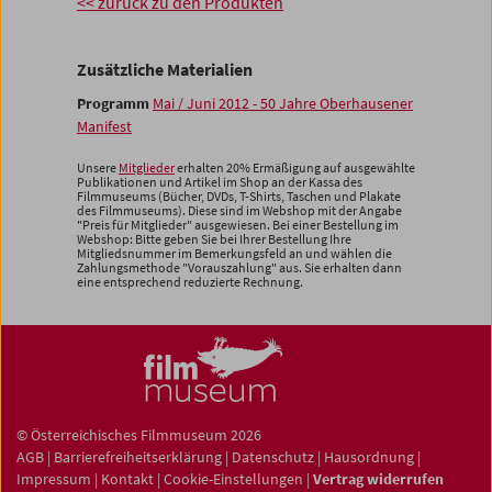
<< zurück zu den Produkten
Zusätzliche Materialien
Programm
Mai / Juni 2012 - 50 Jahre Oberhausener
Manifest
Unsere
Mitglieder
erhalten 20% Ermäßigung auf ausgewählte
Publikationen und Artikel im Shop an der Kassa des
Filmmuseums (Bücher, DVDs, T-Shirts, Taschen und Plakate
des Filmmuseums). Diese sind im Webshop mit der Angabe
"Preis für Mitglieder" ausgewiesen. Bei einer Bestellung im
Webshop: Bitte geben Sie bei Ihrer Bestellung Ihre
Mitgliedsnummer im Bemerkungsfeld an und wählen die
Zahlungsmethode "Vorauszahlung" aus. Sie erhalten dann
eine entsprechend reduzierte Rechnung.
© Österreichisches Filmmuseum 2026
AGB
|
Barrierefreiheitserklärung
|
Datenschutz
|
Hausordnung
|
Impressum
|
Kontakt
|
Cookie-Einstellungen
|
Vertrag widerrufen