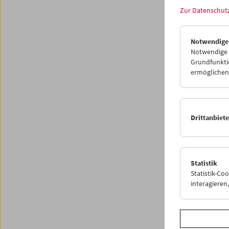
Zur Datenschut
<
P
Notwendige
Notwendige C
Grundfunktio
ermöglichen.
Drittanbiet
Statistik
Statistik-Co
interagiere