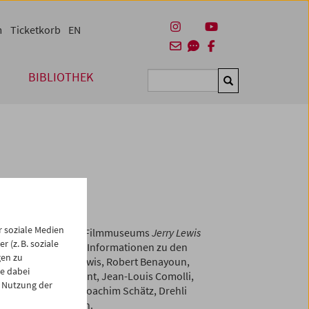
m
Ticketkorb
EN
BIBLIOTHEK
Suchen
Lewis
 soziale Medien
es Österreichischen Filmmuseums
Jerry Lewis
 (z. B. soziale
elzahl an Essays und Informationen zu den
gen zu
 Fujiwara, Jerry Lewis, Robert Benayoun,
e dabei
ch, Jacques Aumont, Jean-Louis Comolli,
 Nutzung der
 Pierre, Sulgi Lie, Joachim Schätz, Drehli
n, David Ehrenstein.