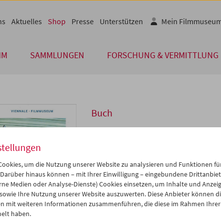
ns
Aktuelles
Shop
Presse
Unterstützen
Mein Filmmuseu
MM
SAMMLUNGEN
FORSCHUNG & VERMITTLUNG
Buch
Retrospektive Jerry 
stellungen
Preis: EUR 15,00
ookies, um die Nutzung unserer Website zu analysieren und Funktionen für
Zur Retrospektive der Viennale und d
 Darüber hinaus können – mit Ihrer Einwilligung – eingebundene Drittanbieter
erschien eine Publikation mit einer Vi
rne Medien oder Analyse-Dienste) Cookies einsetzen, um Inhalte und Anzei
Filmen. Die Beiträge stammen von Chris
 sowie Ihre Nutzung unserer Website auszuwerten. Diese Anbieter können di
Jonathan Rosenbaum, Peter Bogdanovi
n mit weiteren Informationen zusammenführen, die diese im Rahmen Ihrer
André S. Labarthe, Jean Narboni, Sylvie
elt haben.
Robnik, Daniel Eschkötter, James Kapla