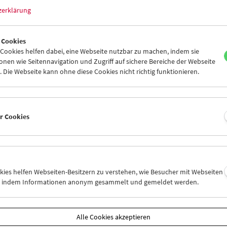
zerklärung
Retrospektive Jerry Lewis
< zurück zu den
Eine Publikation der Viennale. Astrid 
rodukten
Wien 2013, 200 Seiten, gebundene Ausg
 Cookies
ISBN 978-3-89472-870-0
ookies helfen dabei, eine Webseite nutzbar zu machen, indem sie
nen wie Seitennavigation und Zugriff auf sichere Bereiche der Webseite
 Die Webseite kann ohne diese Cookies nicht richtig funktionieren.
Produktsicherheit
Stück
er Cookies
In den Warenkorb
Ähnliche Produkte
okies helfen Webseiten-Besitzern zu verstehen, wie Besucher mit Webseiten
n, indem Informationen anonym gesammelt und gemeldet werden.
Alle Cookies akzeptieren