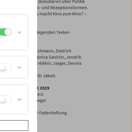
Filmemacher*innen diskutieren über Politik
, neue Distributions- und Rezeptionsformen.
nschen wir uns? Was macht Kino zum Kino? –
ein Buch mit grundlegenden Texten
chelle Carey, Jan Bachmann, Dietrich
, Eugenio Renzi, Mónica Savirón, Jendrik
 Vivien Buchhorn, Frédéric Jaeger, Dennis
s Neumann und Judith Jakob.
LIN CRITICS' WEEK 2019
utschen Filmkritik e.V.
 Camia, Frédéric Jaeger
rbe, Broschur, offene Fadenheftung