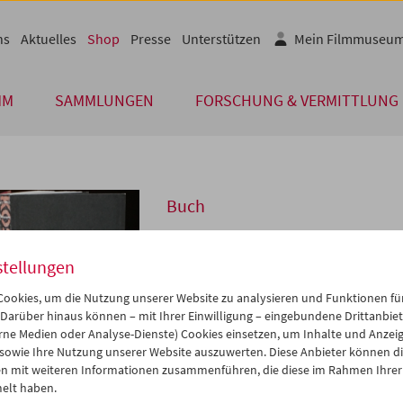
ns
Aktuelles
Shop
Presse
Unterstützen
Mein Filmmuseu
MM
SAMMLUNGEN
FORSCHUNG & VERMITTLUNG
Buch
Koschke #2
stellungen
Woche der Kritik / Berlin Critics' Week
ookies, um die Nutzung unserer Website zu analysieren und Funktionen für
Preis: EUR 16,00
 Darüber hinaus können – mit Ihrer Einwilligung – eingebundene Drittanbieter
Bei der Berlinale 2019 fand bereits zu
rne Medien oder Analyse-Dienste) Cookies einsetzen, um Inhalte und Anzei
statt. Filmkritik wird dabei Programm: D
 sowie Ihre Nutzung unserer Website auszuwerten. Diese Anbieter können di
internationale Filme, frei ausgesucht 
n mit weiteren Informationen zusammenführen, die diese im Rahmen Ihrer
diskutieren. Jeder Film gibt Anstoß zu 
elt haben.