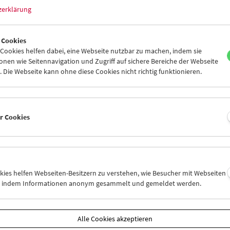
Internationale Filmkritiker*innen und 
zerklärung
und Ästhetik, Vorlieben und Ablehnung
Wie sehen wir Filme? Welche Filme wü
< zurück zu den
Die Filmkritik begibt sich aufs Terrain.
rodukten
 Cookies
ookies helfen dabei, eine Webseite nutzbar zu machen, indem sie
Begleitend dazu ist nun mit
Koschke #2
nen wie Seitennavigation und Zugriff auf sichere Bereiche der Webseite
erschienen.
 Die Webseite kann ohne diese Cookies nicht richtig funktionieren.
Mit Beiträgen u.a. von Erika Balsom, Mi
Kuhlbrodt, Carol Almeida, Kong Rithdee
Walendy, Dunja Bialas, Daniela Persico,
er Cookies
Vetter und Nino Klingler.
Gestaltet wurde das Buch von Matthia
Koschke #2: WOCHE DER KRITIK / BER
Eine Veranstaltung des Verbands der de
okies helfen Webseiten-Besitzern zu verstehen, wie Besucher mit Webseiten
Hg. Vivien Buchhorn, Giovanni Marchini
n, indem Informationen anonym gesammelt und gemeldet werden.
SYNEMA-Publikationen
Wien 2019, 176 Seiten, 100 Fotos in Fa
In deutscher und englischer Sprache
ISBN 978-3-901644-79-5
Alle Cookies akzeptieren
Inhaltsverzeichnis - KOSCHKE #2
(PDF)