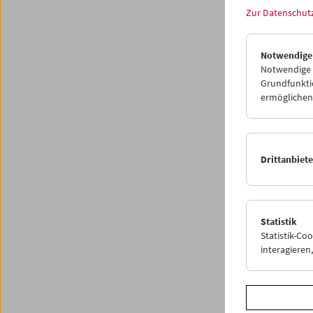
Zur Datenschut
<
P
Notwendige
Notwendige C
Grundfunktio
ermöglichen.
Drittanbiet
Statistik
Statistik-Co
interagiere