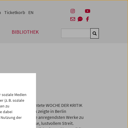
m
Ticketkorb
EN
BIBLIOTHEK
Suchen
 2019
 soziale Medien
 (z. B. soziale
m 5. Mal die vielbeachtete WOCHE DER KRITIK
gen zu
ie Woche der Kritik zeigte in Berlin
e dabei
nach dem Prinzip, die anregendsten Werke zu
 Nutzung der
Debatte, Kontroverse, lustvollem Streit.