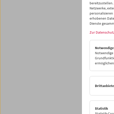
bereitzustellen.
Netzwerke, exte
personalisieren
<
erhobenen Date
P
Dienste gesamm
Zur Datenschut
Notwendige
Notwendige C
Grundfunktio
ermöglichen.
Drittanbiet
Statistik
Statistik-Co