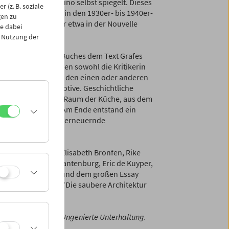
 in dem sich das Kino selbst spiegelt. Dieses
 (z. B. soziale
wood und in Europa in den 1930er- bis 1940er-
gen zu
ilm und Nachfolger etwa in der Nouvelle
e dabei
 Nutzung der
und Autoren dieses Buches dem Text Grafes
 weiterführen, rücken sowohl die Kritikerin
n den Blick als auch den einen oder anderen
wenden einzelne Motive. Geschichtliche
über sie – und der Raum der Küche, aus dem
erden gegenwärtig. Am Ende entstand ein
 sich immer wieder erneuernde
 Busch, sissi tax, Elisabeth Bronfen, Rike
Eva Meyer, Volker Pantenburg, Eric de Kuyper,
atja Wiederspahn und dem großen Essay
 von Frieda Grafe "Die saubere Architektur
haltungsindustrie".
uftakt der Reihe "Ungenierte Unterhaltung.