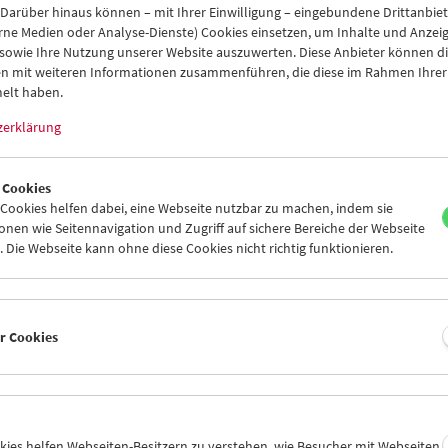
eigenen und einzigartigen Genre hervor,
 Darüber hinaus können – mit Ihrer Einwilligung – eingebundene Drittanbieter
"Genre" hatte seine Glanzzeit in Holly
rne Medien oder Analyse-Dienste) Cookies einsetzen, um Inhalte und Anzei
Jahren, aber auch Vorläufer im Stummf
 sowie Ihre Nutzung unserer Website auszuwerten. Diese Anbieter können di
< zurück zu den
Vague.
n mit weiteren Informationen zusammenführen, die diese im Rahmen Ihrer
rodukten
elt haben.
Die Perspektiven, die die Autorinnen 
zerklärung
entnehmen, reflektieren, variieren und
Frieda Grafe und ihr Schreiben selbst i
Grandhotel-Film, oder sie drehen und 
 Cookies
Räume – der Filme und des Schreibens 
ookies helfen dabei, eine Webseite nutzbar zu machen, indem sie
heraus eine Frau wie Grafe schrieb, w
nen wie Seitennavigation und Zugriff auf sichere Bereiche der Webseite
Mosaik im Vertrauen auf eine im Leben
 Die Webseite kann ohne diese Cookies nicht richtig funktionieren.
Filmgeschichte.
Mit Beiträgen von Verena Lueken, Annett
Felka, Ute Holl, Friederike Horstmann, 
er Cookies
Heide Schlüpmann, Karola Gramann, K
sowie dem filmhistorischen Hotelführer
in Gefahr. Die Grandhotels in der Unter
Buchpräsentation am 12. Mai 2022 zum A
Mit Frieda Grafe im Grandhotel"
okies helfen Webseiten-Besitzern zu verstehen, wie Besucher mit Webseiten