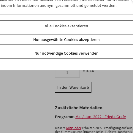
n, indem Informationen anonym gesammelt und gemeldet werden.
Ungenierte Unterhaltung. Mit Frieda 
Hg. Karola Gramann, Ute Holl und Hei
SYNEMA Publikationen
Alle Cookies akzeptieren
Wien 2022, Broschur, 88 Seiten, 10 Fot
ISBN 978-3-901644-90-0
Nur ausgewählte Cookies akzeptieren
Inhaltsverzeichnis
(PDF)
Nur notwendige Cookies verwenden
Produktsicherheit
Stück
In den Warenkorb
Zusätzliche Materialien
Programm
Mai / Juni 2022 - Frieda Grafe
Unsere
Mitglieder
erhalten 20% Ermäßigung auf ausg
des Filmmuseums (Bücher, DVDs, T-Shirts, Taschen 