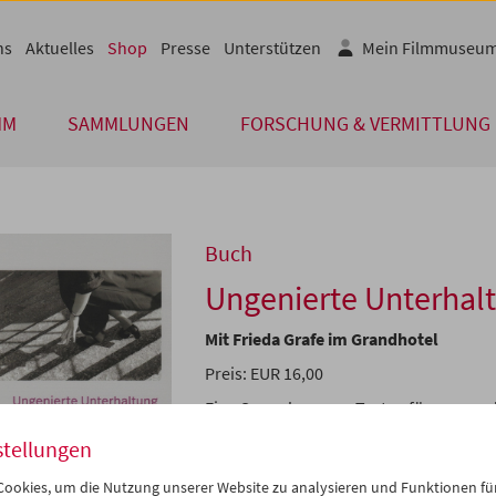
ns
Aktuelles
Shop
Presse
Unterstützen
Mein Filmmuseu
MM
SAMMLUNGEN
FORSCHUNG & VERMITTLUNG
Buch
Ungenierte Unterhal
Mit Frieda Grafe im Grandhotel
Preis: EUR 16,00
Eine Sammlung von Texten für, von und 
außerordentlichen Filmkritikerin, Essay
stellungen
saubere Architektur in Gefahr. Grandho
geschrieben 1990. Daraus geht der Ein
ookies, um die Nutzung unserer Website zu analysieren und Funktionen für