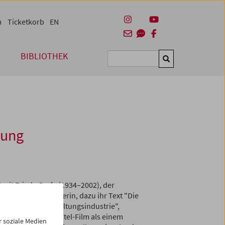
m
Ticketkorb
EN
BIBLIOTHEK
Suchen
tung
mit Frieda Grafe (1934–2002), der
istin und Übersetzerin, dazu ihr Text "Die
tels in der Unterhaltungsindustrie",
druck vom Grandhotel-Film als einem
 soziale Medien