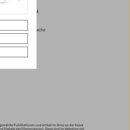
Grafe im Grandhotel
de Schlüpmann
os, in deutscher Sprache
ewählte Publikationen und Artikel im Shop an der Kassa
und Plakate des Filmmuseums). Diese sind im Webshop mit