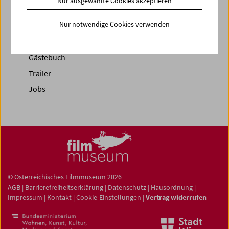
Nur ausgewählte Cookies akzeptieren
News
Nur notwendige Cookies verwenden
Newsletter
Fotos unserer Gäste
Gästebuch
Trailer
Jobs
© Österreichisches Filmmuseum 2026
AGB
|
Barrierefreiheitserklärung
|
Datenschutz
|
Hausordnung
|
Impressum
|
Kontakt
|
Cookie-Einstellungen
|
Vertrag widerrufen