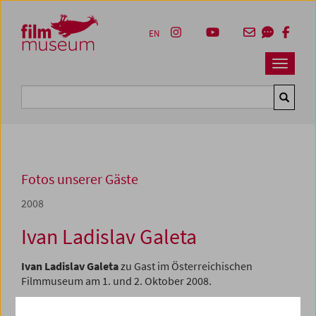
Accesskey [1]
Accesskey [4]
Accesskey [2]
Accesskey [3]
Zum Inhalt
Zum Hauptmenü
Zur Servicenavigation
Zum Suche
EN
Navbar 
Suche
Fotos unserer Gäste
2008
Ivan Ladislav Galeta
Ivan Ladislav Galeta
zu Gast im Österreichischen
Filmmuseum am 1. und 2. Oktober 2008.
Programm
September 2008 - In person