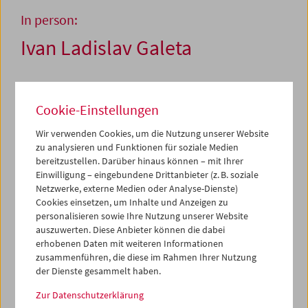
In person:
Ivan Ladislav Galeta
1. und 2. Oktober 2008
Cookie-Einstellungen
Der Kroate Ivan Ladislav Galeta zählt zu den wichtigsten
Wir verwenden Cookies, um die Nutzung unserer Website
Vertretern der europäischen Neo-Avantgarde und des
zu analysieren und Funktionen für soziale Medien
strukturellen Films. Allein mit dieser gattungsspezifischen
bereitzustellen. Darüber hinaus können – mit Ihrer
Markierung wird man seinen Filmen und Videos aber
Einwilligung – eingebundene Drittanbieter (z. B. soziale
kaum gerecht: Hinter seinen mathematischen, genau
Netzwerke, externe Medien oder Analyse-Dienste)
vermessenen und rhythmisch minutiös konstruierten
Cookies einsetzen, um Inhalte und Anzeigen zu
Arbeiten verbirgt sich ein reichhaltiges Zitat- und
personalisieren sowie Ihre Nutzung unserer Website
Referenzsystem, das von James Joyce und Platon über
auszuwerten. Diese Anbieter können die dabei
Stanley Kubrick bis zu den Zahlen- und Symbolwelten der
erhobenen Daten mit weiteren Informationen
Kabbala reicht. Symmetrien, Serien, Umkehrungen,
zusammenführen, die diese im Rahmen Ihrer Nutzung
Wiederholungen, zyklische Formen sind typische
der Dienste gesammelt haben.
Charakteristika seiner selten gezeigten, bestechend
Zur Datenschutzerklärung
schönen Filme.