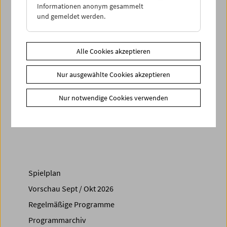
reichhaltigen Ressourcen, die die Umwelt liefert. (Dietmar
Informationen anonym gesammelt
Schwärzler)
und gemeldet werden.
Eine gemeinsame Veranstaltung von Sixpack Film und dem
Österreichischen Filmmuseum
Alle Cookies akzeptieren
Zusätzliche Materialien
Nur ausgewählte Cookies akzeptieren
Fotos
2008 - Ivan Ladislav Galeta
Nur notwendige Cookies verwenden
Share on
Spielplan
Vorschau Sept / Okt 2026
Regelmäßige Programme
Programmarchiv