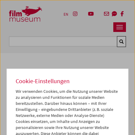
Accesskey [1]
Accesskey [4]
Accesskey [2]
Accesskey [3]
Zum Inhalt
Zum Hauptmenü
Zur Servicenavigation
Zum Suche
EN
Navbar 
Suche
Fotos unserer Gäste
Cookie-Einstellungen
2009
Wir verwenden Cookies, um die Nutzung unserer Website
zu analysieren und Funktionen für soziale Medien
"The Magic Carpet"
bereitzustellen. Darüber hinaus können – mit Ihrer
Einwilligung – eingebundene Drittanbieter (z. B. soziale
Joss Marsh
und
Sir David Francis
präsentierten am 9. und
Netzwerke, externe Medien oder Analyse-Dienste)
10. Jänner 2009 im Österreichischen Filmmuseum vor
Cookies einsetzen, um Inhalte und Anzeigen zu
jeweils ausverkauftem Haus zwei ihrer legendären
personalisieren sowie Ihre Nutzung unserer Website
Aufführungen mit der Laterna Magica.
auszuwerten. Diese Anbieter können die dabei