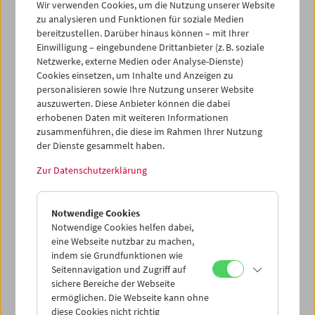
Wir verwenden Cookies, um die Nutzung unserer Website
Filmporträts
Val Lewton: The Man in the Shadows
für ein
zu analysieren und Funktionen für soziale Medien
Publikumsgespräch zur Verfügung.
bereitzustellen. Darüber hinaus können – mit Ihrer
Einwilligung – eingebundene Drittanbieter (z. B. soziale
Programm
März 2009 - Val Lewton
Netzwerke, externe Medien oder Analyse-Dienste)
Cookies einsetzen, um Inhalte und Anzeigen zu
personalisieren sowie Ihre Nutzung unserer Website
auszuwerten. Diese Anbieter können die dabei
erhobenen Daten mit weiteren Informationen
zusammenführen, die diese im Rahmen Ihrer Nutzung
der Dienste gesammelt haben.
Zur Datenschutzerklärung
Notwendige Cookies
Notwendige Cookies helfen dabei,
eine Webseite nutzbar zu machen,
indem sie Grundfunktionen wie
Seitennavigation und Zugriff auf
sichere Bereiche der Webseite
ermöglichen. Die Webseite kann ohne
diese Cookies nicht richtig